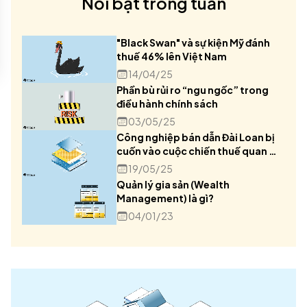
Nổi bật trong tuần
"Black Swan" và sự kiện Mỹ đánh
thuế 46% lên Việt Nam
14/04/25
Phần bù rủi ro “ngu ngốc” trong
điều hành chính sách
03/05/25
Công nghiệp bán dẫn Đài Loan bị
cuốn vào cuộc chiến thuế quan Mỹ
- Trung
19/05/25
Quản lý gia sản (Wealth
Management) là gì?
04/01/23