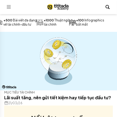
0
Bài viết đa dạng
+1000
Thuật ngữ
+100
Infographics
i chính-đầu tư
tài chính
bắt mắt
MỤC TIÊU TÀI CHÍNH
Lãi suất tăng, nên gửi tiết kiệm hay tiếp tục đầu tư?
21/03/26