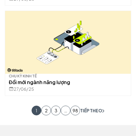
CHU KỲ KINH TẾ
Đổi mới ngành năng lượng
27/06/25
1
2
3
…
98
TIẾP THEO