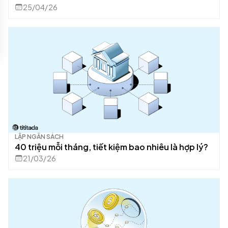
25/04/26
LẬP NGÂN SÁCH
40 triệu mỗi tháng, tiết kiệm bao nhiêu là hợp lý?
21/03/26