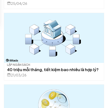
25/04/26
LẬP NGÂN SÁCH
40 triệu mỗi tháng, tiết kiệm bao nhiêu là hợp lý?
21/03/26