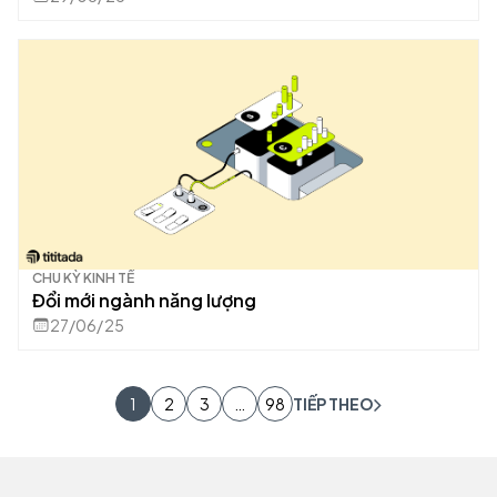
CHU KỲ KINH TẾ
Đổi mới ngành năng lượng
27/06/25
1
2
3
…
98
TIẾP THEO