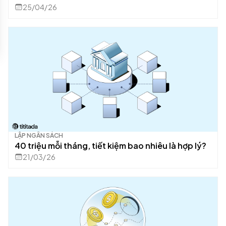
25/04/26
LẬP NGÂN SÁCH
40 triệu mỗi tháng, tiết kiệm bao nhiêu là hợp lý?
21/03/26