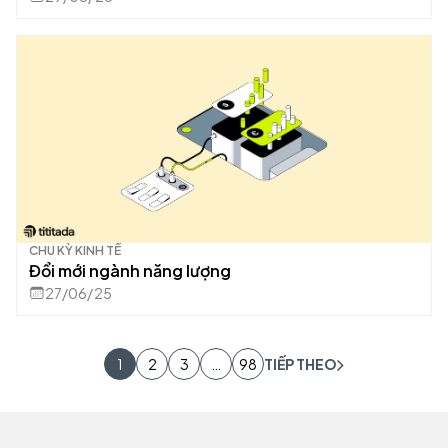
CHU KỲ KINH TẾ
Đổi mới ngành năng lượng
27/06/25
1
2
3
…
98
TIẾP THEO