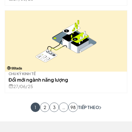
CHU KỲ KINH TẾ
Đổi mới ngành năng lượng
27/06/25
1
2
3
…
98
TIẾP THEO