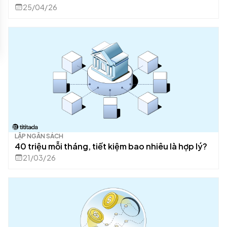
25/04/26
LẬP NGÂN SÁCH
40 triệu mỗi tháng, tiết kiệm bao nhiêu là hợp lý?
21/03/26