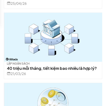
25/04/26
LẬP NGÂN SÁCH
40 triệu mỗi tháng, tiết kiệm bao nhiêu là hợp lý?
21/03/26