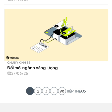
CHU KỲ KINH TẾ
Đổi mới ngành năng lượng
27/06/25
1
2
3
…
98
TIẾP THEO