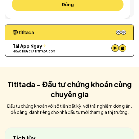
khuyên cụ thể, bạn nên tìm đến một chuyên gia hoặc cố
Đóng
vấn đáng tin cậy.
Tải App Ngay
HOẶC TRUY CẬP
TITITADA.COM
Tititada - Đầu tư chứng khoán cùng
chuyên gia
Đầu tư chứng khoán với số tiền bất kỳ, với trải nghiệm đơn giản,
dễ dàng, dành riêng cho nhà đầu tư mới tham gia thị trường.
Tích lũy