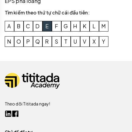
EPS pha loãng
Tìm kiếm theo thứ tự chữ cái đầu tiên:
A
B
C
D
E
F
G
H
K
L
M
N
O
P
Q
R
S
T
U
V
X
Y
Theo dõi Tititada ngay!