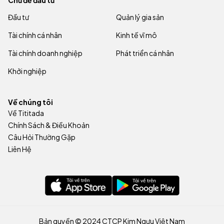
Chủ đề đầu tư
Đầu tư
Quản lý gia sản
Tài chính cá nhân
Kinh tế vĩ mô
Tài chính doanh nghiệp
Phát triển cá nhân
Khởi nghiệp
Về chúng tôi
Về Tititada
Chính Sách & Điều Khoản
Câu Hỏi Thường Gặp
Liên Hệ
Bản quyền © 2024 CTCP Kim Ngưu Việt Nam