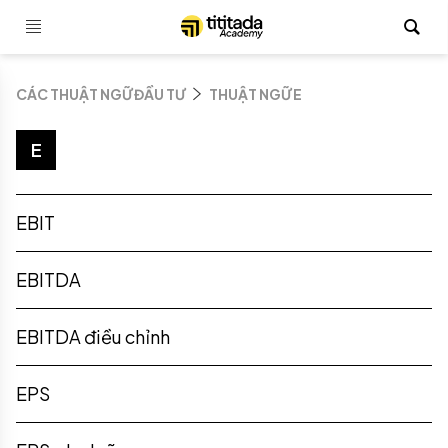
CÁC THUẬT NGỮ ĐẦU TƯ
THUẬT NGỮ E
E
EBIT
EBITDA
EBITDA điều chỉnh
EPS