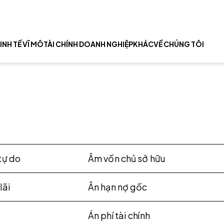
INH TẾ VĨ MÔ
TÀI CHÍNH DOANH NGHIỆP
KHÁC
VỀ CHÚNG TÔI
tự do
Âm vốn chủ sở hữu
lãi
Ân hạn nợ gốc
Án phí tài chính