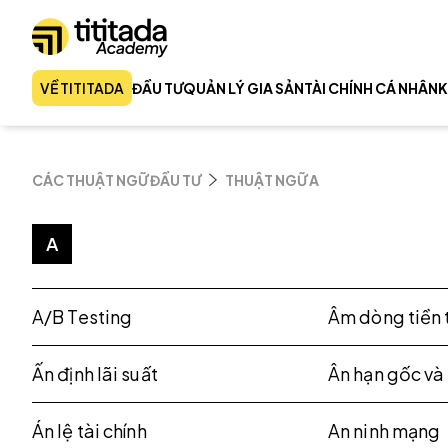
VỀ TITITADA
ĐẦU TƯ
QUẢN LÝ GIA SẢN
TÀI CHÍNH CÁ NHÂN
K
CÁC THUẬT NGỮ ĐẦU TƯ
THUẬT NGỮ A
A
A/B Testing
Âm dòng tiền 
Ấn định lãi suất
Ân hạn gốc và 
Án lệ tài chính
An ninh mạng