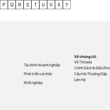
P
Q
R
S
T
U
V
X
Y
Về chúng tôi
Về Tititada
Tài chính doanh nghiệp
Chính Sách & Điều Kh
Phát triển cá nhân
Câu Hỏi Thường Gặp
Liên Hệ
Khởi nghiệp