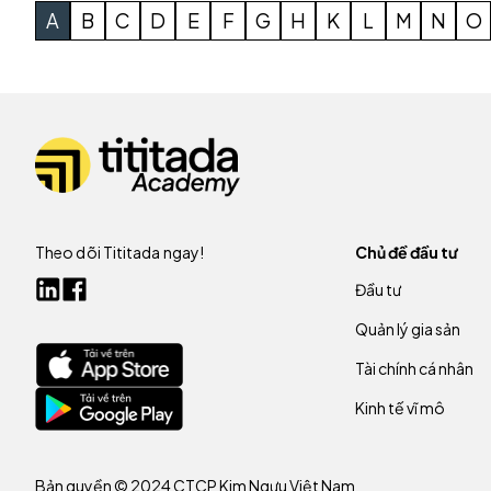
A
B
C
D
E
F
G
H
K
L
M
N
O
Theo dõi Tititada ngay!
Chủ đề đầu tư
Đầu tư
Quản lý gia sản
Tài chính cá nhân
Kinh tế vĩ mô
Bản quyền © 2024 CTCP Kim Ngưu Việt Nam