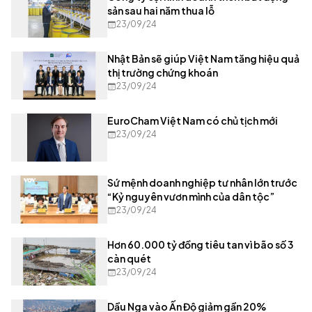
sản sau hai năm thua lỗ
23/09/24
Nhật Bản sẽ giúp Việt Nam tăng hiệu quả
thị trường chứng khoán
23/09/24
EuroCham Việt Nam có chủ tịch mới
23/09/24
Sứ mệnh doanh nghiệp tư nhân lớn trước
“Kỷ nguyên vươn mình của dân tộc”
23/09/24
Hơn 60.000 tỷ đồng tiêu tan vì bão số 3
càn quét
23/09/24
Dầu Nga vào Ấn Độ giảm gần 20%