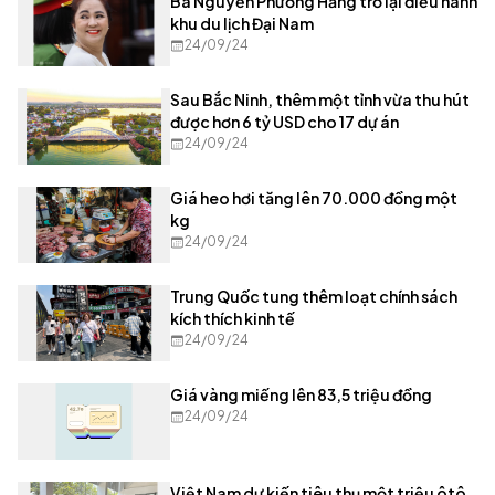
Bà Nguyễn Phương Hằng trở lại điều hành
khu du lịch Đại Nam
24/09/24
Sau Bắc Ninh, thêm một tỉnh vừa thu hút
được hơn 6 tỷ USD cho 17 dự án
24/09/24
Giá heo hơi tăng lên 70.000 đồng một
kg
24/09/24
Trung Quốc tung thêm loạt chính sách
kích thích kinh tế
24/09/24
Giá vàng miếng lên 83,5 triệu đồng
24/09/24
Việt Nam dự kiến tiêu thụ một triệu ôtô