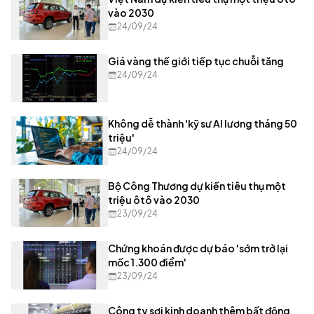
vào 2030
24/09/24
Giá vàng thế giới tiếp tục chuỗi tăng
24/09/24
Không dễ thành 'kỹ sư AI lương tháng 50
triệu'
24/09/24
Bộ Công Thương dự kiến tiêu thụ một
triệu ôtô vào 2030
23/09/24
Chứng khoán được dự báo 'sớm trở lại
mốc 1.300 điểm'
23/09/24
Công ty sợi kinh doanh thêm bất động