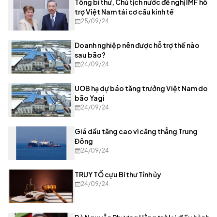
Tổng bí thư, Chủ tịch nước đề nghị IMF hỗ
trợ Việt Nam tái cơ cấu kinh tế
25/09/24
Doanh nghiệp nên được hỗ trợ thế nào
sau bão?
24/09/24
UOB hạ dự báo tăng trưởng Việt Nam do
bão Yagi
24/09/24
Giá dầu tăng cao vì căng thẳng Trung
Đông
24/09/24
TRUY TỐ cựu Bí thư Tỉnh ủy
24/09/24