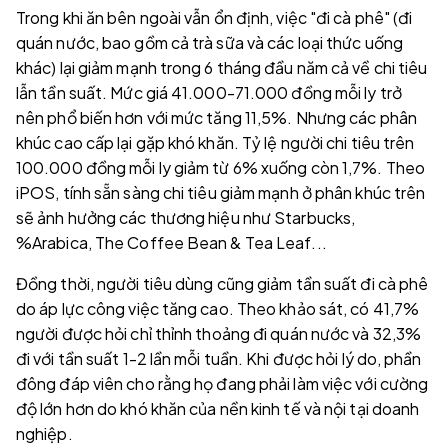
Trong khi ăn bên ngoài vẫn ổn định, việc "đi cà phê" (đi
quán nước, bao gồm cả trà sữa và các loại thức uống
khác) lại giảm mạnh trong 6 tháng đầu năm cả về chi tiêu
lẫn tần suất. Mức giá 41.000-71.000 đồng mỗi ly trở
nên phổ biến hơn với mức tăng 11,5%. Nhưng các phân
khúc cao cấp lại gặp khó khăn. Tỷ lệ người chi tiêu trên
100.000 đồng mỗi ly giảm từ 6% xuống còn 1,7%. Theo
iPOS, tính sẵn sàng chi tiêu giảm mạnh ở phân khúc trên
sẽ ảnh hưởng các thương hiệu như Starbucks,
%Arabica, The Coffee Bean & Tea Leaf...
Đồng thời, người tiêu dùng cũng giảm tần suất đi cà phê
do áp lực công việc tăng cao. Theo khảo sát, có 41,7%
người được hỏi chỉ thỉnh thoảng đi quán nước và 32,3%
đi với tần suất 1-2 lần mỗi tuần. Khi được hỏi lý do, phần
đông đáp viên cho rằng họ đang phải làm việc với cường
độ lớn hơn do khó khăn của nền kinh tế và nội tại doanh
nghiệp.