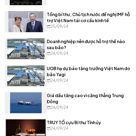
Tổng bí thư, Chủ tịch nước đề nghị IMF hỗ
trợ Việt Nam tái cơ cấu kinh tế
25/09/24
Doanh nghiệp nên được hỗ trợ thế nào
sau bão?
24/09/24
UOB hạ dự báo tăng trưởng Việt Nam do
bão Yagi
24/09/24
Giá dầu tăng cao vì căng thẳng Trung
Đông
24/09/24
TRUY TỐ cựu Bí thư Tỉnh ủy
24/09/24