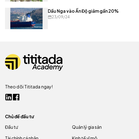
Dầu Nga vào Ấn Độ giảm gần 20%
23/09/24
Theo dõi Tititada ngay!
Chủ đề đầu tư
Đầu tư
Quản lý gia sản
Tài chính cá nhân
Kinh tế vĩ mô