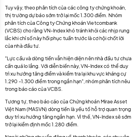
Tuy vậy, theo phân tích của các công ty chứng khoán,
thị trường dự báo sớm trở lại mốc 1.300 điểm. Nhóm
phân tích của Công ty Chứng khoán Vietcombank
(VCBS) cho rằng VN-Index khó tránh khỏi các nhịp rung
lắc khi chỉ số này hồi phục tuần trước là cơ hội chốt lời
của nhà đầu tư.
"Lực cầu và dòng tiền vẫn hiện diện nên nhà đầu tư chưa
cần quá lo lắng. Với diễn biến này, VN-Index có thể duy
trì xu hướng tăng điểm và kiểm tra lại khu vực kháng cự
1.290 -1.300 điểm trong ngắn hạn", nhóm phân tích nêu
trong báo cáo của VCBS.
Tương tự, theo báo cáo của Chứng khoán Mirae Asset
Việt Nam (MASVN) dòng tiền là yếu tố hỗ trợ quan trọng
duy trì xu hướng tăng ngắn hạn. Vì thế, VN-Index sẽ sớm
trở lại kiểm định mốc 1.280 điểm.
Ngoài những chuyển động về thanh khoản, các chuyên