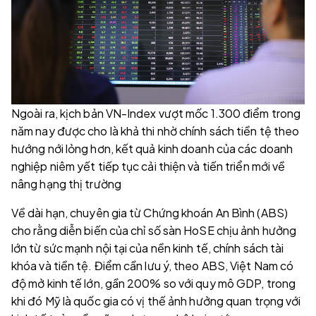
Ngoài ra, kịch bản VN-Index vượt mốc 1.300 điểm trong
năm nay được cho là khả thi nhờ chính sách tiền tệ theo
hướng nới lỏng hơn, kết quả kinh doanh của các doanh
nghiệp niêm yết tiếp tục cải thiện và tiến triển mới về
nâng hạng thị trường
Về dài hạn, chuyên gia từ Chứng khoán An Bình (ABS)
cho rằng diễn biến của chỉ số sàn HoSE chịu ảnh hưởng
lớn từ sức mạnh nội tại của nền kinh tế, chính sách tài
khóa và tiền tệ. Điểm cần lưu ý, theo ABS, Việt Nam có
độ mở kinh tế lớn, gần 200% so với quy mô GDP, trong
khi đó Mỹ là quốc gia có vị thế ảnh hưởng quan trọng với