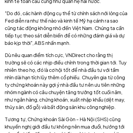
kinh tế toàn cầu cũng như quan hệ hai nước.
"Do đó, các hành động cụ thể từ chính sách nới lỏng của
Fed diễn ra như thế nào và kinh tế Mỹ hạ cánh ra sao
cũng tác động không nhỏ đến Việt Nam. Chúng ta cần
tiếp tục theo sát diễn biến để có những đánh giá và dự
báo kịp thời", ABS nhấn mạnh.
Dù nêu quan điểm tích cực, VNDirect cho rằng thị
trường sẽ có các nhịp điều chỉnh trong thời gian tới. Tuy
nhiên theo họ, đó là cơ hội tốt để nhà đầu tư với tầm
nhìn dài hạn tích lũy thêm cổ phiếu. Chuyên gia từ công
ty chứng khoán này gợi ý nhà đầu tư nên ưu tiên những
nhóm ngành có câu chuyện tăng trưởng tốt cuối năm,
như ngân hàng, chứng khoán, xuất nhập khẩu (dệt may,
thủy sản, đồ gỗ) và bất động sản khu công nghiệp.
Tương tự, Chứng khoán Sài Gòn - Hà Nội (SHS) cũng
khuyến nghị giới đầu tư không nên mua đuổi, hướng tới