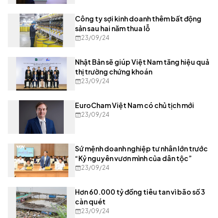
Công ty sợi kinh doanh thêm bất động
sản sau hai năm thua lỗ
23/09/24
Nhật Bản sẽ giúp Việt Nam tăng hiệu quả
thị trường chứng khoán
23/09/24
EuroCham Việt Nam có chủ tịch mới
23/09/24
Sứ mệnh doanh nghiệp tư nhân lớn trước
“Kỷ nguyên vươn mình của dân tộc”
23/09/24
Hơn 60.000 tỷ đồng tiêu tan vì bão số 3
càn quét
23/09/24