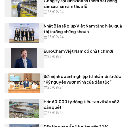
Công ty sợi kinh doanh thêm bất động
sản sau hai năm thua lỗ
23/09/24
Nhật Bản sẽ giúp Việt Nam tăng hiệu quả
thị trường chứng khoán
23/09/24
EuroCham Việt Nam có chủ tịch mới
23/09/24
Sứ mệnh doanh nghiệp tư nhân lớn trước
“Kỷ nguyên vươn mình của dân tộc”
23/09/24
Hơn 60.000 tỷ đồng tiêu tan vì bão số 3
càn quét
23/09/24
Dầu Nga vào Ấn Độ giảm gần 20%