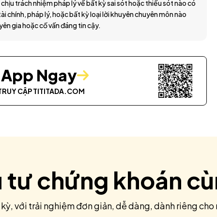
 chịu trách nhiệm pháp lý về bất kỳ sai sót hoặc thiếu sót nào có
ài chính, pháp lý, hoặc bất kỳ loại lời khuyên chuyên môn nào
yên gia hoặc cố vấn đáng tin cậy.
i App Ngay
TRUY CẬP
TITITADA.COM
u tư chứng khoán c
 kỳ, với trải nghiệm đơn giản, dễ dàng, dành riêng cho 