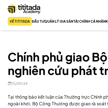
VỀ TITITADA
ĐẦU TƯ
QUẢN LÝ GIA SẢN
TÀI CHÍNH CÁ NHÂN
K
Chính phủ giao B
nghiên cứu phát tr
15/09/24
Tại thông báo kết luận của Thường trực Chính ph
ngoài khơi, Bộ Công Thương được giao rà soát 