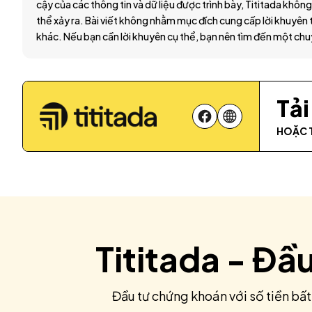
cậy của các thông tin và dữ liệu được trình bày, Tititada không
thể xảy ra. Bài viết không nhằm mục đích cung cấp lời khuyên t
khác. Nếu bạn cần lời khuyên cụ thể, bạn nên tìm đến một chu
Tả
HOẶC 
Tititada - Đầ
Đầu tư chứng khoán với số tiền bất