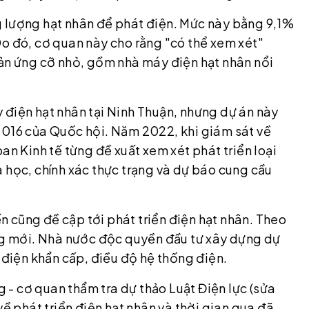
g lượng hạt nhân để phát điện. Mức này bằng 9,1%
Do đó, cơ quan này cho rằng "có thể xem xét"
hản ứng cỡ nhỏ, gồm nhà máy điện hạt nhân nổi
 điện hạt nhân tại Ninh Thuận, nhưng dự án này
2016 của Quốc hội. Năm 2022, khi giám sát về
an Kinh tế từng đề xuất xem xét phát triển loại
 học, chính xác thực trạng và dự báo cung cầu
ến cũng đề cập tới phát triển điện hạt nhân. Theo
ợng mới. Nhà nước độc quyền đầu tư xây dựng dự
i điện khẩn cấp, điều độ hệ thống điện.
- cơ quan thẩm tra dự thảo Luật Điện lực (sửa
về phát triển điện hạt nhân và thời gian qua đã