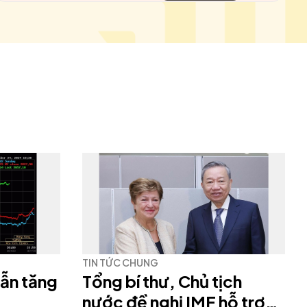
TIN TỨC CHUNG
vẫn tăng
Tổng bí thư, Chủ tịch
nước đề nghị IMF hỗ trợ