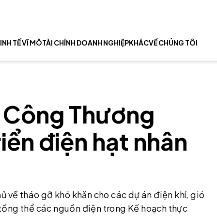
INH TẾ VĨ MÔ
TÀI CHÍNH DOANH NGHIỆP
KHÁC
VỀ CHÚNG TÔI
ộ Công Thương
iển điện hạt nhân
ủ về tháo gỡ khó khăn cho các dự án điện khí, gió
tổng thể các nguồn điện trong Kế hoạch thực