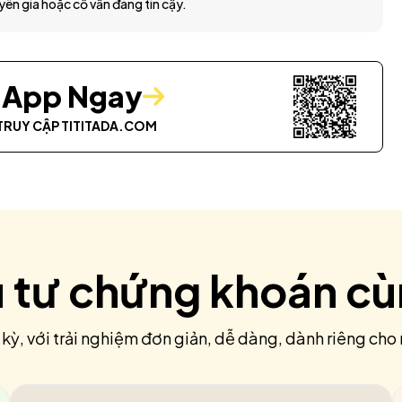
yên gia hoặc cố vấn đáng tin cậy.
i App Ngay
TRUY CẬP
TITITADA.COM
u tư chứng khoán c
 kỳ, với trải nghiệm đơn giản, dễ dàng, dành riêng cho 