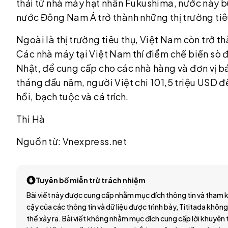
thải từ nhà máy hạt nhân Fukushima, nước này b
nước Đông Nam Á trở thành những thị trường tiê
Ngoài là thị trường tiêu thụ, Việt Nam còn trở t
Các nhà máy tại Việt Nam thí điểm chế biến sò đ
Nhật, để cung cấp cho các nhà hàng và đơn vị bá
tháng đầu năm, người Việt chi 101,5 triệu USD đ
hồi, bạch tuộc và cá trích.
Thi Hà
Nguồn từ: Vnexpress.net
Tuyên bố miễn trừ trách nhiệm
Bài viết này được cung cấp nhằm mục đích thông tin và tham k
cậy của các thông tin và dữ liệu được trình bày, Tititada không
thể xảy ra. Bài viết không nhằm mục đích cung cấp lời khuyên t