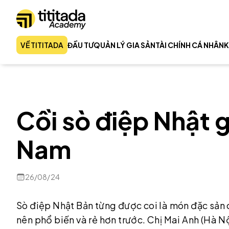
VỀ TITITADA
ĐẦU TƯ
QUẢN LÝ GIA SẢN
TÀI CHÍNH CÁ NHÂN
K
Cồi sò điệp Nhật gi
Nam
26/08/24
Sò điệp Nhật Bản từng được coi là món đặc sản c
nên phổ biến và rẻ hơn trước. Chị Mai Anh (Hà Nộ