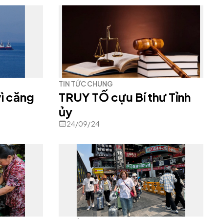
tế
TIN TỨC CHUNG
vì căng
TRUY TỐ cựu Bí thư Tỉnh
ủy
24/09/24