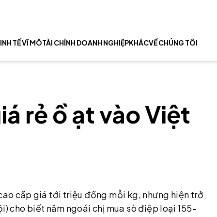
INH TẾ VĨ MÔ
TÀI CHÍNH DOANH NGHIỆP
KHÁC
VỀ CHÚNG TÔI
á rẻ ồ ạt vào Việt
ao cấp giá tới triệu đồng mỗi kg, nhưng hiện trở
i) cho biết năm ngoái chị mua sò điệp loại 155-