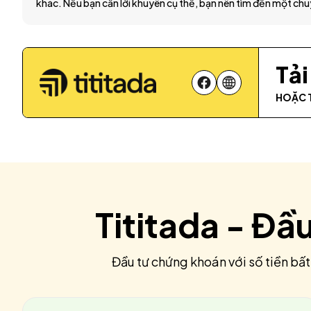
khác. Nếu bạn cần lời khuyên cụ thể, bạn nên tìm đến một chu
Tả
HOẶC 
Tititada - Đầ
Đầu tư chứng khoán với số tiền bất