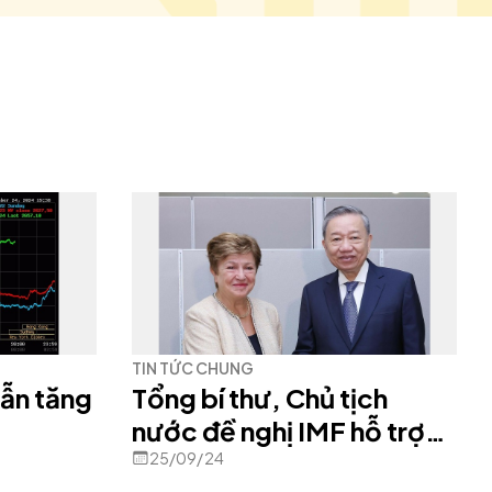
TIN TỨC CHUNG
vẫn tăng
Tổng bí thư, Chủ tịch
nước đề nghị IMF hỗ trợ
Việt Nam tái cơ cấu kinh
25/09/24