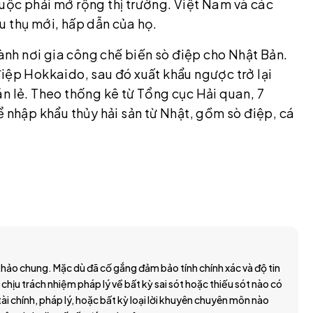
uộc phải mở rộng thị trường. Việt Nam và các
u thụ mới, hấp dẫn của họ.
hành nơi gia công chế biến sò điệp cho Nhật Bản.
iệp Hokkaido, sau đó xuất khẩu ngược trở lại
n lẻ. Theo thống kê từ Tổng cục Hải quan, 7
ể nhập khẩu thủy hải sản từ Nhật, gồm sò điệp, cá
hảo chung. Mặc dù đã cố gắng đảm bảo tính chính xác và độ tin
 chịu trách nhiệm pháp lý về bất kỳ sai sót hoặc thiếu sót nào có
ài chính, pháp lý, hoặc bất kỳ loại lời khuyên chuyên môn nào