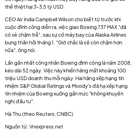
thể thiệt hại 3-3,5 tỷ USD.
CEO Air India Campbell Wilson cho biết từ trước khi
cuộc đình công diễn ra, việc giao Boeing 737 MAX "đã
có vẻ chậm trễ", sau sự cố máy bay của Alaska Airlines
bung thân hồi tháng 1. "Giờ chắc là sẽ còn chậm hơn
nữa", ông nói.
Lần gần nhất công nhân Boeing đình công là năm 2008,
kéo dài 52 ngày. Việc này khiến hãng mất khoảng 100
triệu USD doanh thu mỗi ngày. Hai hãng xếp hạng tín
nhiệm S&P Global Ratings và Moody’s đã hạ xếp hạng
tín nhiệm của Boeing xuống gần mức "không khuyến
nghị đầu tư".
Hà Thu (theo Reuters, CNBC)
Nguồn từ: Vnexpress.net