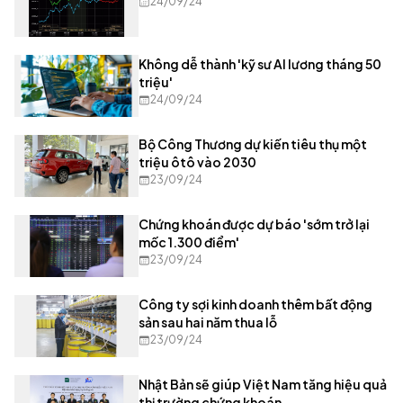
24/09/24
Không dễ thành 'kỹ sư AI lương tháng 50
triệu'
24/09/24
Bộ Công Thương dự kiến tiêu thụ một
triệu ôtô vào 2030
23/09/24
Chứng khoán được dự báo 'sớm trở lại
mốc 1.300 điểm'
23/09/24
Công ty sợi kinh doanh thêm bất động
sản sau hai năm thua lỗ
23/09/24
Nhật Bản sẽ giúp Việt Nam tăng hiệu quả
thị trường chứng khoán