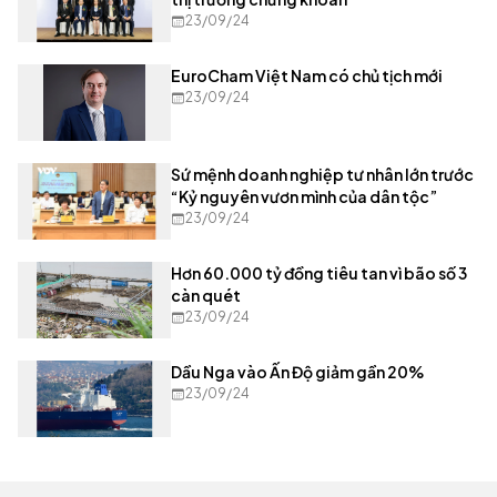
23/09/24
EuroCham Việt Nam có chủ tịch mới
23/09/24
Sứ mệnh doanh nghiệp tư nhân lớn trước
“Kỷ nguyên vươn mình của dân tộc”
23/09/24
Hơn 60.000 tỷ đồng tiêu tan vì bão số 3
càn quét
23/09/24
Dầu Nga vào Ấn Độ giảm gần 20%
23/09/24