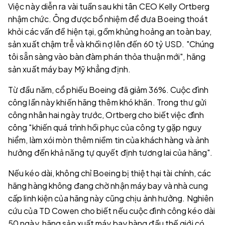
Việc này diễn ra vài tuần sau khi tân CEO Kelly Ortberg
nhậm chức. Ông được bổ nhiệm để đưa Boeing thoát
khỏi các vấn đề hiện tại, gồm khủng hoảng an toàn bay,
sản xuất chậm trễ và khối nợ lên đến 60 tỷ USD. "Chúng
tôi sẵn sàng vào bàn đàm phán thỏa thuận mới", hãng
sản xuất máy bay Mỹ khẳng định.
Từ đầu năm, cổ phiếu Boeing đã giảm 36%. Cuộc đình
công lần này khiến hãng thêm khó khăn. Trong thư gửi
công nhân hai ngày trước, Ortberg cho biết việc đình
công "khiến quá trình hồi phục của công ty gặp nguy
hiểm, làm xói mòn thêm niềm tin của khách hàng và ảnh
hưởng đến khả năng tự quyết định tương lai của hãng".
Nếu kéo dài, không chỉ Boeing bị thiệt hại tài chính, các
hãng hàng không đang chờ nhận máy bay và nhà cung
cấp linh kiện của hãng này cũng chịu ảnh hưởng. Nghiên
cứu của TD Cowen cho biết nếu cuộc đình công kéo dài
50 ngày, hãng sản xuất máy bay hàng đầu thế giới có