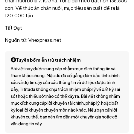
chăn nuôi bò là 7.100 ha; tổng đàn heo đạt hơn 136.600
con. Về thức ăn chăn nuôi, mục tiêu sản xuất đề ra là
120.000 tấn.
Tất Đạt
Nguồn từ: Vnexpress.net
Tuyên bố miễn trừ trách nhiệm
Bài viết này được cung cấp nhằm mục đích thông tin và
tham khảo chung. Mặc dù đã cố gắng đảm bảo tính chính
xác và độ tin cậy của các thông tin và dữ liệu được trình
bày, Tititada không chịu trách nhiệm pháp lý về bất kỳ sai
sót hoặc thiếu sót nào có thể xảy ra. Bài viết không nhằm
mục đích cung cấp lời khuyên tài chính, pháp lý, hoặc bất
kỳ loại lời khuyên chuyên môn nào khác. Nếu bạn cần lời
khuyên cụ thể, bạn nên tìm đến một chuyên gia hoặc cố
vấn đáng tin cậy.