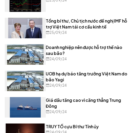
25/09/24
Tổng bí thư, Chủ tịch nước đề nghị IMF hỗ
trợ Việt Nam tái cơ cấu kinh tế
25/09/24
Doanh nghiệp nên được hỗ trợ thế nào
sau bão?
24/09/24
UOB hạ dự báo tăng trưởng Việt Nam do
bão Yagi
24/09/24
Giá dầu tăng cao vì căng thẳng Trung
Đông
24/09/24
TRUY TỐ cựu Bí thư Tỉnh ủy
24/09/24