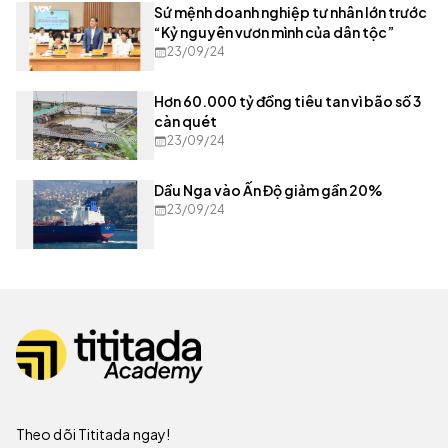
Sứ mệnh doanh nghiệp tư nhân lớn trước
“Kỷ nguyên vươn mình của dân tộc”
23/09/24
Hơn 60.000 tỷ đồng tiêu tan vì bão số 3
càn quét
23/09/24
Dầu Nga vào Ấn Độ giảm gần 20%
23/09/24
Theo dõi Tititada ngay!