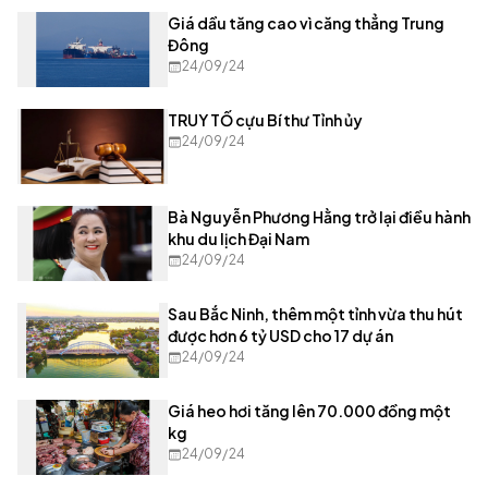
Giá dầu tăng cao vì căng thẳng Trung
Đông
24/09/24
TRUY TỐ cựu Bí thư Tỉnh ủy
24/09/24
Bà Nguyễn Phương Hằng trở lại điều hành
khu du lịch Đại Nam
24/09/24
Sau Bắc Ninh, thêm một tỉnh vừa thu hút
được hơn 6 tỷ USD cho 17 dự án
24/09/24
Giá heo hơi tăng lên 70.000 đồng một
kg
24/09/24