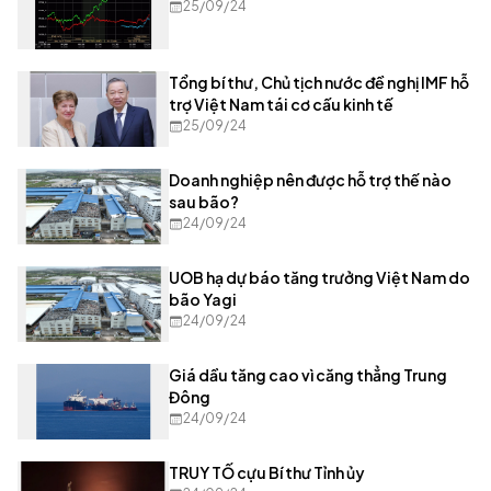
25/09/24
Tổng bí thư, Chủ tịch nước đề nghị IMF hỗ
trợ Việt Nam tái cơ cấu kinh tế
25/09/24
Doanh nghiệp nên được hỗ trợ thế nào
sau bão?
24/09/24
UOB hạ dự báo tăng trưởng Việt Nam do
bão Yagi
24/09/24
Giá dầu tăng cao vì căng thẳng Trung
Đông
24/09/24
TRUY TỐ cựu Bí thư Tỉnh ủy