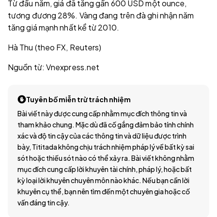
Từ đầu năm, giá đã tăng gần 600 USD một ounce,
tương đương 28%. Vàng đang trên đà ghi nhận năm
tăng giá mạnh nhất kể từ 2010.
Hà Thu (theo FX, Reuters)
Nguồn từ: Vnexpress.net
Tuyên bố miễn trừ trách nhiệm
Bài viết này được cung cấp nhằm mục đích thông tin và
tham khảo chung. Mặc dù đã cố gắng đảm bảo tính chính
xác và độ tin cậy của các thông tin và dữ liệu được trình
bày, Tititada không chịu trách nhiệm pháp lý về bất kỳ sai
sót hoặc thiếu sót nào có thể xảy ra. Bài viết không nhằm
mục đích cung cấp lời khuyên tài chính, pháp lý, hoặc bất
kỳ loại lời khuyên chuyên môn nào khác. Nếu bạn cần lời
khuyên cụ thể, bạn nên tìm đến một chuyên gia hoặc cố
vấn đáng tin cậy.