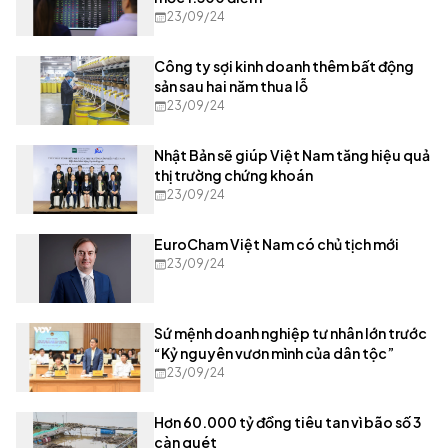
23/09/24
Công ty sợi kinh doanh thêm bất động
sản sau hai năm thua lỗ
23/09/24
Nhật Bản sẽ giúp Việt Nam tăng hiệu quả
thị trường chứng khoán
23/09/24
EuroCham Việt Nam có chủ tịch mới
23/09/24
Sứ mệnh doanh nghiệp tư nhân lớn trước
“Kỷ nguyên vươn mình của dân tộc”
23/09/24
Hơn 60.000 tỷ đồng tiêu tan vì bão số 3
càn quét