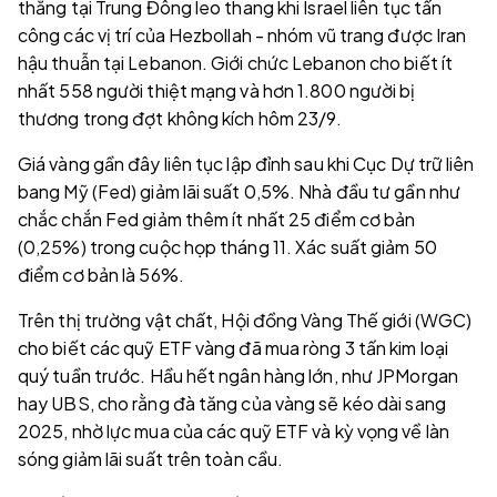
thẳng tại Trung Đông leo thang khi Israel liên tục tấn
công các vị trí của Hezbollah - nhóm vũ trang được Iran
hậu thuẫn tại Lebanon. Giới chức Lebanon cho biết ít
nhất 558 người thiệt mạng và hơn 1.800 người bị
thương trong đợt không kích hôm 23/9.
Giá vàng gần đây liên tục lập đỉnh sau khi Cục Dự trữ liên
bang Mỹ (Fed) giảm lãi suất 0,5%. Nhà đầu tư gần như
chắc chắn Fed giảm thêm ít nhất 25 điểm cơ bản
(0,25%) trong cuộc họp tháng 11. Xác suất giảm 50
điểm cơ bản là 56%.
Trên thị trường vật chất, Hội đồng Vàng Thế giới (WGC)
cho biết các quỹ ETF vàng đã mua ròng 3 tấn kim loại
quý tuần trước. Hầu hết ngân hàng lớn, như JPMorgan
hay UBS, cho rằng đà tăng của vàng sẽ kéo dài sang
2025, nhờ lực mua của các quỹ ETF và kỳ vọng về làn
sóng giảm lãi suất trên toàn cầu.