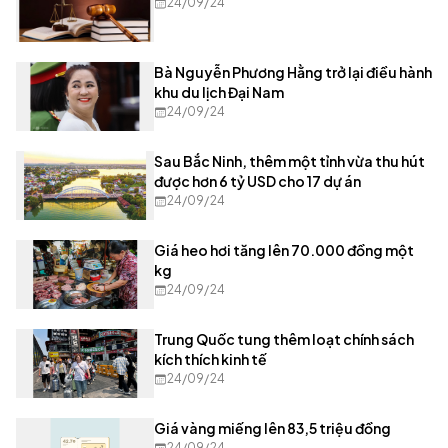
24/09/24
Bà Nguyễn Phương Hằng trở lại điều hành
khu du lịch Đại Nam
24/09/24
Sau Bắc Ninh, thêm một tỉnh vừa thu hút
được hơn 6 tỷ USD cho 17 dự án
24/09/24
Giá heo hơi tăng lên 70.000 đồng một
kg
24/09/24
Trung Quốc tung thêm loạt chính sách
kích thích kinh tế
24/09/24
Giá vàng miếng lên 83,5 triệu đồng
24/09/24