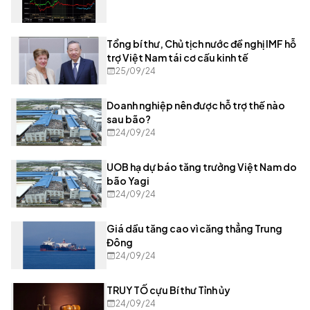
Tổng bí thư, Chủ tịch nước đề nghị IMF hỗ
trợ Việt Nam tái cơ cấu kinh tế
25/09/24
Doanh nghiệp nên được hỗ trợ thế nào
sau bão?
24/09/24
UOB hạ dự báo tăng trưởng Việt Nam do
bão Yagi
24/09/24
Giá dầu tăng cao vì căng thẳng Trung
Đông
24/09/24
TRUY TỐ cựu Bí thư Tỉnh ủy
24/09/24