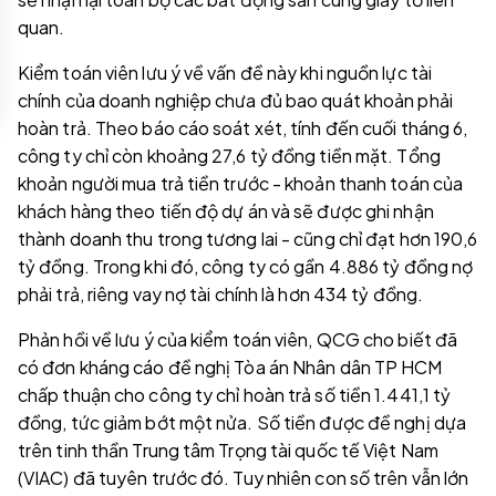
quan.
Kiểm toán viên lưu ý về vấn đề này khi nguồn lực tài
chính của doanh nghiệp chưa đủ bao quát khoản phải
hoàn trả. Theo báo cáo soát xét, tính đến cuối tháng 6,
công ty chỉ còn khoảng 27,6 tỷ đồng tiền mặt. Tổng
khoản người mua trả tiền trước - khoản thanh toán của
khách hàng theo tiến độ dự án và sẽ được ghi nhận
thành doanh thu trong tương lai - cũng chỉ đạt hơn 190,6
tỷ đồng. Trong khi đó, công ty có gần 4.886 tỷ đồng nợ
phải trả, riêng vay nợ tài chính là hơn 434 tỷ đồng.
Phản hồi về lưu ý của kiểm toán viên, QCG cho biết đã
có đơn kháng cáo đề nghị Tòa án Nhân dân TP HCM
chấp thuận cho công ty chỉ hoàn trả số tiền 1.441,1 tỷ
đồng, tức giảm bớt một nửa. Số tiền được đề nghị dựa
trên tinh thần Trung tâm Trọng tài quốc tế Việt Nam
(VIAC) đã tuyên trước đó. Tuy nhiên con số trên vẫn lớn