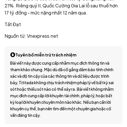
21%. Riêng quý II, Quốc Cường Gia Lai lỗ sau thuế hơn
17 tỷ đồng - mức nặng nhất 12 năm qua.
Tất Đạt
Nguồn từ: Vnexpress.net
Tuyên bố miễn trừ trách nhiệm
Bài viết này được cung cấp nhằm mục đích thông tin và
tham khảo chung. Mặc dù đã cố gắng đảm bảo tính chính
xác và độ tin cậy của các thông tin và dữ liệu được trình
bày, Tititada không chịu trách nhiệm pháp lý về bất kỳ sai
sót hoặc thiếu sót nào có thể xảy ra. Bài viết không nhằm
mục đích cung cấp lời khuyên tài chính, pháp lý, hoặc bất
kỳ loại lời khuyên chuyên môn nào khác. Nếu bạn cần lời
khuyên cụ thể, bạn nên tìm đến một chuyên gia hoặc cố
vấn đáng tin cậy.