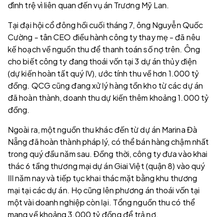
đình trệ vì liên quan đến vụ án Trương Mỹ Lan.
Tại đại hội cổ đông hồi cuối tháng 7, ông Nguyễn Quốc
Cường - tân CEO điều hành công ty thay mẹ - đã nêu
kế hoạch về nguồn thu để thanh toán số nợ trên. Ông
cho biết công ty đang thoái vốn tại 3 dự án thủy điện
(dự kiến hoàn tất quý IV), ước tính thu về hơn 1.000 tỷ
đồng. QCG cũng đang xử lý hàng tồn kho từ các dự án
đã hoàn thành, doanh thu dự kiến thêm khoảng 1.000 tỷ
đồng.
Ngoài ra, một nguồn thu khác đến từ dự án Marina Đà
Nẵng đã hoàn thành pháp lý, có thể bán hàng chậm nhất
trong quý đầu năm sau. Đồng thời, công ty đưa vào khai
thác 6 tầng thương mại dự án Giai Việt (quận 8) vào quý
III năm nay và tiếp tục khai thác mặt bằng khu thương
mại tại các dự án. Họ cũng lên phương án thoái vốn tại
một vài doanh nghiệp còn lại. Tổng nguồn thu có thể
mang về khoảng 3.000 tỷ đồng để trả nợ.