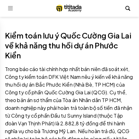
Kiểm toán lưu ý Quốc Cường Gia Lai
về khả năng thu hồi dự án Phước
Kiển
Trong báo cáo tài chính hợp nhất bán niên đã soát xét,
Công ty kiểm toán DFK Việt Nam nêu ý kiến về khả năng
thu hồi dự án Bắc Phước Kiển (Nhà Bè, TP HCM) của
Công ty cổ phần Quốc Cường Gia Lai (QCG). Cụ thể,
theo bản án sơ thẩm của Tòa án Nhân dân TP HCM,
doanh nghiệp này phải hoàn trả toàn bộ số tiền đã nhận
từ Công ty cổ phần Đầu tư Sunny Island (thuộc Tập
đoàn Vạn Thịnh Phát) là 2.882,8 tỷ đồng để thi hành
nghĩa vụ cho bà Trương Mỹ Lan. Nếu hoàn trả đủ, QCG
sẽ nhận lại toàn bộ các bất động sản cùng giấy tờ liên