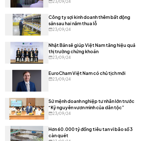
23/09/24
Công ty sợi kinh doanh thêm bất động
sản sau hai năm thua lỗ
23/09/24
Nhật Bản sẽ giúp Việt Nam tăng hiệu quả
thị trường chứng khoán
23/09/24
EuroCham Việt Nam có chủ tịch mới
23/09/24
Sứ mệnh doanh nghiệp tư nhân lớn trước
“Kỷ nguyên vươn mình của dân tộc”
23/09/24
Hơn 60.000 tỷ đồng tiêu tan vì bão số 3
càn quét