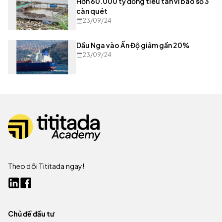
Hơn 60.000 tỷ đồng tiêu tan vì bão số 3
càn quét
23/09/24
Dầu Nga vào Ấn Độ giảm gần 20%
23/09/24
Theo dõi Tititada ngay!
Chủ đề đầu tư