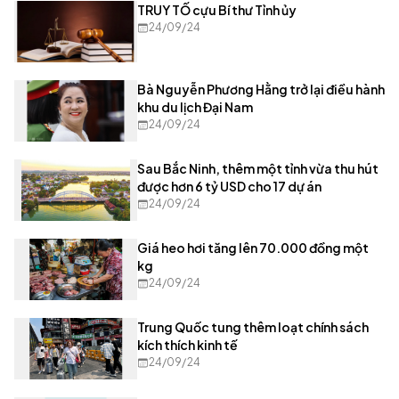
TRUY TỐ cựu Bí thư Tỉnh ủy
24/09/24
Bà Nguyễn Phương Hằng trở lại điều hành
khu du lịch Đại Nam
24/09/24
Sau Bắc Ninh, thêm một tỉnh vừa thu hút
được hơn 6 tỷ USD cho 17 dự án
24/09/24
Giá heo hơi tăng lên 70.000 đồng một
kg
24/09/24
Trung Quốc tung thêm loạt chính sách
kích thích kinh tế
24/09/24