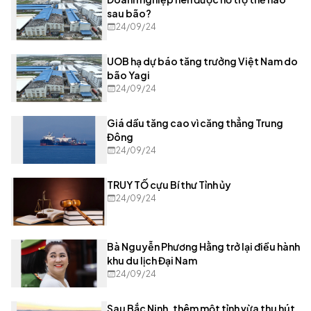
sau bão?
24/09/24
UOB hạ dự báo tăng trưởng Việt Nam do
bão Yagi
24/09/24
Giá dầu tăng cao vì căng thẳng Trung
Đông
24/09/24
TRUY TỐ cựu Bí thư Tỉnh ủy
24/09/24
Bà Nguyễn Phương Hằng trở lại điều hành
khu du lịch Đại Nam
24/09/24
Sau Bắc Ninh, thêm một tỉnh vừa thu hút