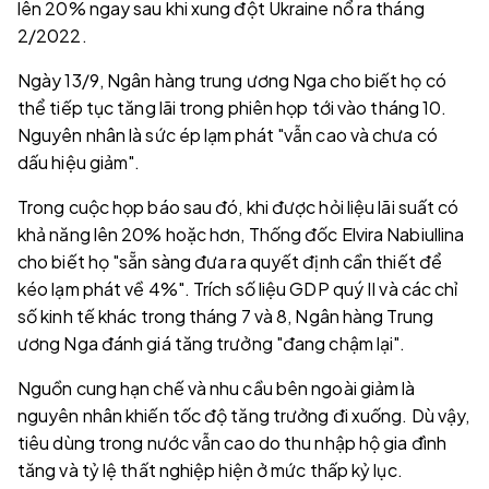
lên 20% ngay sau khi xung đột Ukraine nổ ra tháng
2/2022.
Ngày 13/9, Ngân hàng trung ương Nga cho biết họ có
thể tiếp tục tăng lãi trong phiên họp tới vào tháng 10.
Nguyên nhân là sức ép lạm phát "vẫn cao và chưa có
dấu hiệu giảm".
Trong cuộc họp báo sau đó, khi được hỏi liệu lãi suất có
khả năng lên 20% hoặc hơn, Thống đốc Elvira Nabiullina
cho biết họ "sẵn sàng đưa ra quyết định cần thiết để
kéo lạm phát về 4%". Trích số liệu GDP quý II và các chỉ
số kinh tế khác trong tháng 7 và 8, Ngân hàng Trung
ương Nga đánh giá tăng trưởng "đang chậm lại".
Nguồn cung hạn chế và nhu cầu bên ngoài giảm là
nguyên nhân khiến tốc độ tăng trưởng đi xuống. Dù vậy,
tiêu dùng trong nước vẫn cao do thu nhập hộ gia đình
tăng và tỷ lệ thất nghiệp hiện ở mức thấp kỷ lục.