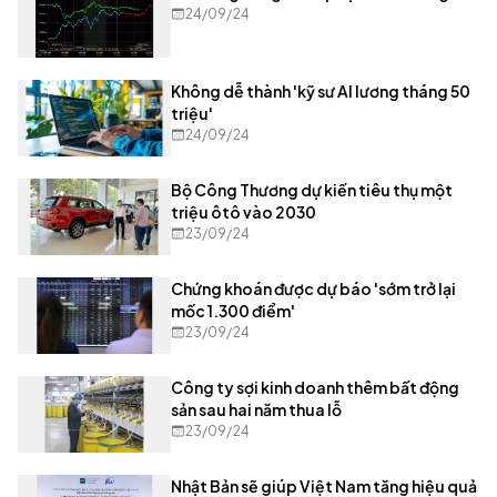
24/09/24
Không dễ thành 'kỹ sư AI lương tháng 50
triệu'
24/09/24
Bộ Công Thương dự kiến tiêu thụ một
triệu ôtô vào 2030
23/09/24
Chứng khoán được dự báo 'sớm trở lại
mốc 1.300 điểm'
23/09/24
Công ty sợi kinh doanh thêm bất động
sản sau hai năm thua lỗ
23/09/24
Nhật Bản sẽ giúp Việt Nam tăng hiệu quả