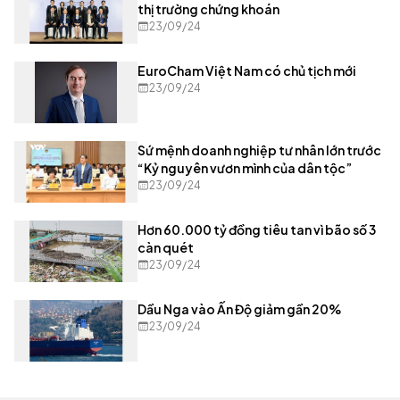
thị trường chứng khoán
23/09/24
EuroCham Việt Nam có chủ tịch mới
23/09/24
Sứ mệnh doanh nghiệp tư nhân lớn trước
“Kỷ nguyên vươn mình của dân tộc”
23/09/24
Hơn 60.000 tỷ đồng tiêu tan vì bão số 3
càn quét
23/09/24
Dầu Nga vào Ấn Độ giảm gần 20%
23/09/24