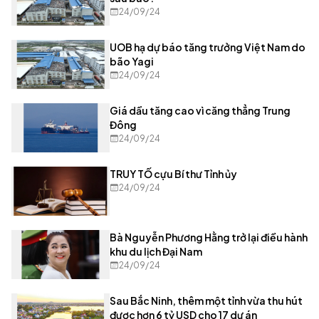
24/09/24
UOB hạ dự báo tăng trưởng Việt Nam do
bão Yagi
24/09/24
Giá dầu tăng cao vì căng thẳng Trung
Đông
24/09/24
TRUY TỐ cựu Bí thư Tỉnh ủy
24/09/24
Bà Nguyễn Phương Hằng trở lại điều hành
khu du lịch Đại Nam
24/09/24
Sau Bắc Ninh, thêm một tỉnh vừa thu hút
được hơn 6 tỷ USD cho 17 dự án