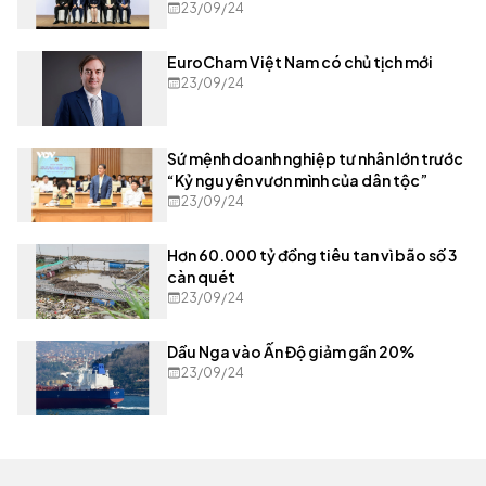
23/09/24
EuroCham Việt Nam có chủ tịch mới
23/09/24
Sứ mệnh doanh nghiệp tư nhân lớn trước
“Kỷ nguyên vươn mình của dân tộc”
23/09/24
Hơn 60.000 tỷ đồng tiêu tan vì bão số 3
càn quét
23/09/24
Dầu Nga vào Ấn Độ giảm gần 20%
23/09/24