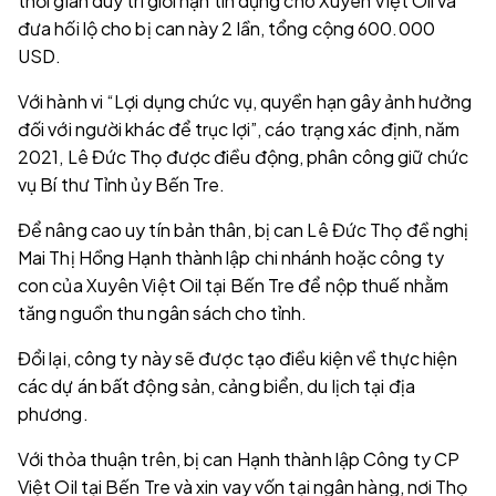
thời gian duy trì giới hạn tín dụng cho Xuyên Việt Oil và
đưa hối lộ cho bị can này 2 lần, tổng cộng 600.000
USD.
Với hành vi “Lợi dụng chức vụ, quyền hạn gây ảnh hưởng
đối với người khác để trục lợi”, cáo trạng xác định, năm
2021, Lê Đức Thọ được điều động, phân công giữ chức
vụ Bí thư Tỉnh ủy Bến Tre.
Để nâng cao uy tín bản thân, bị can Lê Đức Thọ đề nghị
Mai Thị Hồng Hạnh thành lập chi nhánh hoặc công ty
con của Xuyên Việt Oil tại Bến Tre để nộp thuế nhằm
tăng nguồn thu ngân sách cho tỉnh.
Đổi lại, công ty này sẽ được tạo điều kiện về thực hiện
các dự án bất động sản, cảng biển, du lịch tại địa
phương.
Với thỏa thuận trên, bị can Hạnh thành lập Công ty CP
Việt Oil tại Bến Tre và xin vay vốn tại ngân hàng, nơi Thọ