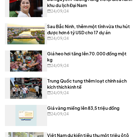
khu du lịch Đại Nam
24/09/24
Sau Bắc Ninh, thêm một tỉnh vừa thu hút
được hơn 6 tỷ USD cho 17 dự án
24/09/24
Giá heo hơi tăng lên 70.000 đồng một
kg
24/09/24
Trung Quốc tung thêm loạt chính sách
kích thích kinh tế
24/09/24
Giá vàng miếng lên 83,5 triệu đồng
24/09/24
Việt Nam dự kiến tiêu thụ một triệu ôtô