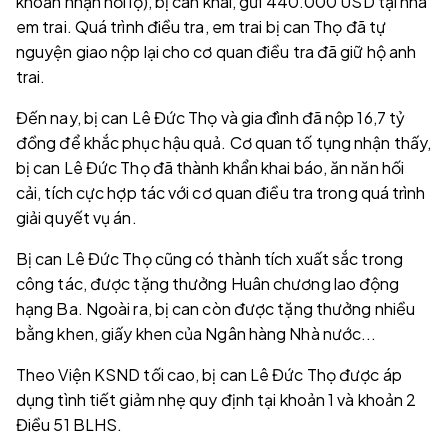
khoản nhận hối lộ), bị can khai, gửi 440.000 USD tại nhà
em trai. Quá trình điều tra, em trai bị can Thọ đã tự
nguyện giao nộp lại cho cơ quan điều tra đã giữ hộ anh
trai.
Đến nay, bị can Lê Đức Thọ và gia đình đã nộp 16,7 tỷ
đồng để khắc phục hậu quả. Cơ quan tố tụng nhận thấy,
bị can Lê Đức Thọ đã thành khẩn khai báo, ăn năn hối
cải, tích cực hợp tác với cơ quan điều tra trong quá trình
giải quyết vụ án.
Bị can Lê Đức Thọ cũng có thành tích xuất sắc trong
công tác, được tặng thưởng Huân chương lao động
hạng Ba. Ngoài ra, bị can còn được tặng thưởng nhiều
bằng khen, giấy khen của Ngân hàng Nhà nước...
Theo Viện KSND tối cao, bị can Lê Đức Thọ được áp
dụng tình tiết giảm nhẹ quy định tại khoản 1 và khoản 2
Điều 51 BLHS.