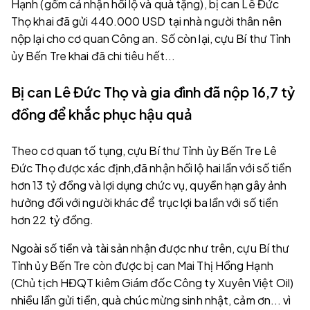
Hạnh (gồm cả nhận hối lộ và quà tặng), bị can Lê Đức
Thọ khai đã gửi 440.000 USD tại nhà người thân nên
nộp lại cho cơ quan Công an. Số còn lại, cựu Bí thư Tỉnh
ủy Bến Tre khai đã chi tiêu hết...
Bị can Lê Đức Thọ và gia đình đã nộp 16,7 tỷ
đồng để khắc phục hậu quả
Theo cơ quan tố tụng, cựu Bí thư Tỉnh ủy Bến Tre Lê
Đức Thọ được xác định,đã nhận hối lộ hai lần với số tiền
hơn 13 tỷ đồng và lợi dụng chức vụ, quyền hạn gây ảnh
hưởng đối với người khác để trục lợi ba lần với số tiền
hơn 22 tỷ đồng.
Ngoài số tiền và tài sản nhận được như trên, cựu Bí thư
Tỉnh ủy Bến Tre còn được bị can Mai Thị Hồng Hạnh
(Chủ tịch HĐQT kiêm Giám đốc Công ty Xuyên Việt Oil)
nhiều lần gửi tiền, quà chúc mừng sinh nhật, cảm ơn... vì