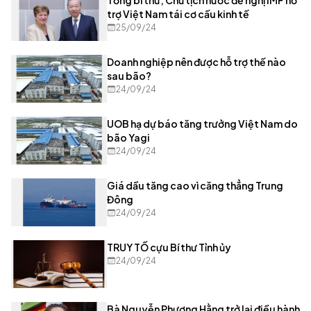
trợ Việt Nam tái cơ cấu kinh tế
25/09/24
Doanh nghiệp nên được hỗ trợ thế nào
sau bão?
24/09/24
UOB hạ dự báo tăng trưởng Việt Nam do
bão Yagi
24/09/24
Giá dầu tăng cao vì căng thẳng Trung
Đông
24/09/24
TRUY TỐ cựu Bí thư Tỉnh ủy
24/09/24
Bà Nguyễn Phương Hằng trở lại điều hành