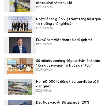
sản sau hai năm thua lỗ
23/09/24
Nhật Bản sẽ giúp Việt Nam tăng hiệu quả
thị trường chứng khoán
23/09/24
EuroCham Việt Nam có chủ tịch mới
23/09/24
Sứ mệnh doanh nghiệp tư nhân lớn trước
“Kỷ nguyên vươn mình của dân tộc”
23/09/24
Hơn 60.000 tỷ đồng tiêu tan vì bão số 3
càn quét
23/09/24
Dầu Nga vào Ấn Độ giảm gần 20%