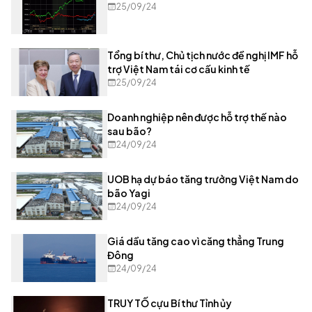
25/09/24
Tổng bí thư, Chủ tịch nước đề nghị IMF hỗ
trợ Việt Nam tái cơ cấu kinh tế
25/09/24
Doanh nghiệp nên được hỗ trợ thế nào
sau bão?
24/09/24
UOB hạ dự báo tăng trưởng Việt Nam do
bão Yagi
24/09/24
Giá dầu tăng cao vì căng thẳng Trung
Đông
24/09/24
TRUY TỐ cựu Bí thư Tỉnh ủy