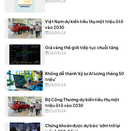
24/09/24
Việt Nam dự kiến tiêu thụ một triệu ôtô
vào 2030
24/09/24
Giá vàng thế giới tiếp tục chuỗi tăng
24/09/24
Không dễ thành 'kỹ sư AI lương tháng 50
triệu'
24/09/24
Bộ Công Thương dự kiến tiêu thụ một
triệu ôtô vào 2030
23/09/24
Chứng khoán được dự báo 'sớm trở lại