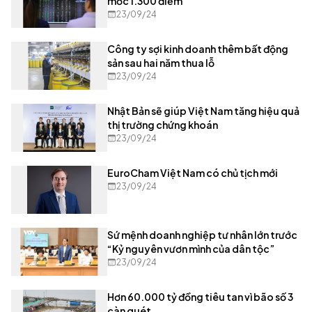
mốc 1.300 điểm'
23/09/24
Công ty sợi kinh doanh thêm bất động
sản sau hai năm thua lỗ
23/09/24
Nhật Bản sẽ giúp Việt Nam tăng hiệu quả
thị trường chứng khoán
23/09/24
EuroCham Việt Nam có chủ tịch mới
23/09/24
Sứ mệnh doanh nghiệp tư nhân lớn trước
“Kỷ nguyên vươn mình của dân tộc”
23/09/24
Hơn 60.000 tỷ đồng tiêu tan vì bão số 3
càn quét