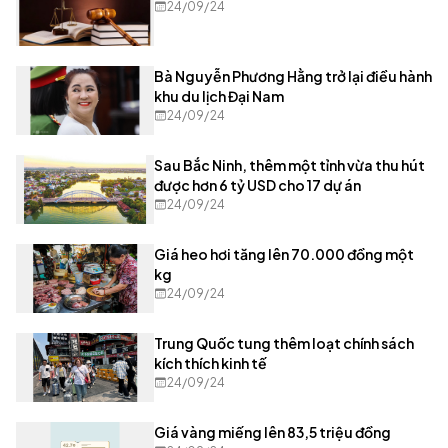
24/09/24
Bà Nguyễn Phương Hằng trở lại điều hành
khu du lịch Đại Nam
24/09/24
Sau Bắc Ninh, thêm một tỉnh vừa thu hút
được hơn 6 tỷ USD cho 17 dự án
24/09/24
Giá heo hơi tăng lên 70.000 đồng một
kg
24/09/24
Trung Quốc tung thêm loạt chính sách
kích thích kinh tế
24/09/24
Giá vàng miếng lên 83,5 triệu đồng