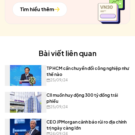
Tìm hiểu thêm
Bài viết liên quan
TP HCM cần chuyển đổi công nghiệp như
thế nào
25/09/24
CII muốn huy động 300 tỷ đồng trái
phiếu
25/09/24
CEO JPMorgan cảnh báo rủi ro địa chính
trị ngày càng lớn
24/09/24