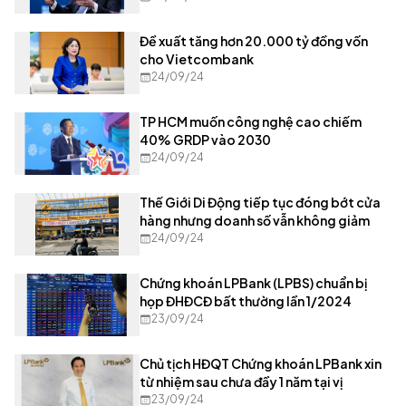
Đề xuất tăng hơn 20.000 tỷ đồng vốn
cho Vietcombank
24/09/24
TP HCM muốn công nghệ cao chiếm
40% GRDP vào 2030
24/09/24
Thế Giới Di Động tiếp tục đóng bớt cửa
hàng nhưng doanh số vẫn không giảm
24/09/24
Chứng khoán LPBank (LPBS) chuẩn bị
họp ĐHĐCĐ bất thường lần 1/2024
23/09/24
Chủ tịch HĐQT Chứng khoán LPBank xin
từ nhiệm sau chưa đầy 1 năm tại vị
23/09/24