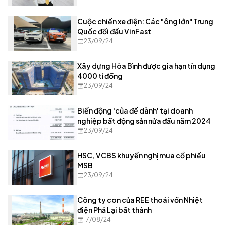
Cuộc chiến xe điện: Các "ông lớn" Trung
Quốc đối đầu VinFast
23/09/24
Xây dựng Hòa Bình được gia hạn tín dụng
4000 tỉ đồng
23/09/24
Biến động 'của để dành' tại doanh
nghiệp bất động sản nửa đầu năm 2024
23/09/24
HSC, VCBS khuyến nghị mua cổ phiếu
MSB
23/09/24
Công ty con của REE thoái vốn Nhiệt
điện Phả Lại bất thành
17/08/24