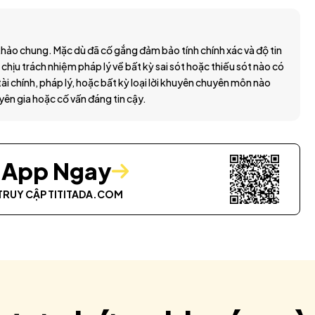
hảo chung. Mặc dù đã cố gắng đảm bảo tính chính xác và độ tin
 chịu trách nhiệm pháp lý về bất kỳ sai sót hoặc thiếu sót nào có
ài chính, pháp lý, hoặc bất kỳ loại lời khuyên chuyên môn nào
yên gia hoặc cố vấn đáng tin cậy.
i App Ngay
TRUY CẬP
TITITADA.COM