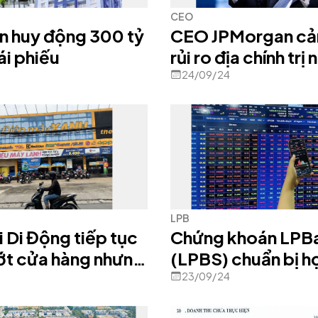
CEO
n huy động 300 tỷ
CEO JPMorgan cả
ái phiếu
rủi ro địa chính trị
càng lớn
24/09/24
LPB
i Di Động tiếp tục
Chứng khoán LPB
ớt cửa hàng nhưng
(LPBS) chuẩn bị h
ố vẫn không giảm
ĐHĐCĐ bất thường
23/09/24
1/2024