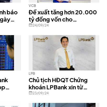
VCB
nh báo
Đề xuất tăng hơn 20.000
 ngày
tỷ đồng vốn cho
Vietcombank
24/09/24
LPB
ank
Chủ tịch HĐQT Chứng
ọp
khoán LPBank xin từ
 lần
nhiệm sau chưa đầy 1 năm
23/09/24
tại vị