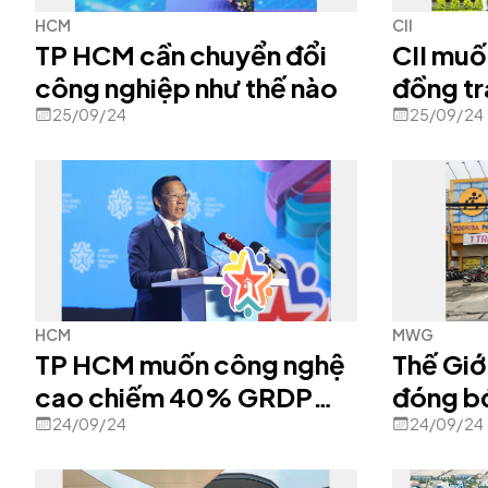
HCM
CII
TP HCM cần chuyển đổi
CII muố
công nghiệp như thế nào
đồng tr
25/09/24
25/09/24
HCM
MWG
TP HCM muốn công nghệ
Thế Giớ
cao chiếm 40% GRDP
đóng b
vào 2030
doanh s
24/09/24
24/09/24