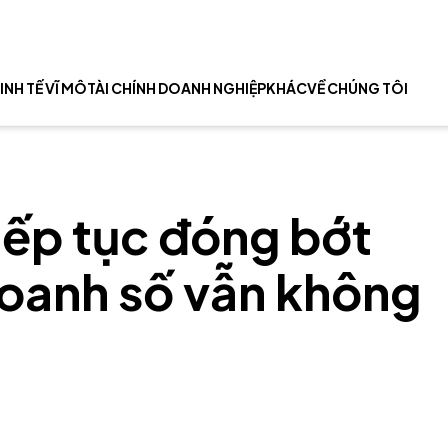
INH TẾ VĨ MÔ
TÀI CHÍNH DOANH NGHIỆP
KHÁC
VỀ CHÚNG TÔI
tiếp tục đóng bớt
oanh số vẫn không