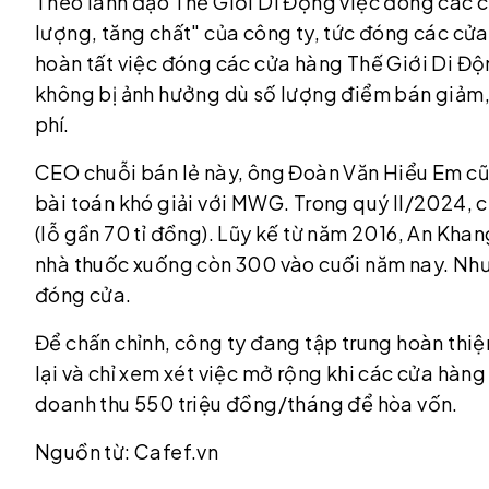
Theo lãnh đạo Thế Giới Di Động việc đóng các c
lượng, tăng chất" của công ty, tức đóng các cử
hoàn tất việc đóng các cửa hàng Thế Giới Di Độ
không bị ảnh hưởng dù số lượng điểm bán giảm, 
phí.
CEO chuỗi bán lẻ này, ông Đoàn Văn Hiểu Em cũ
bài toán khó giải với MWG. Trong quý II/2024, c
(lỗ gần 70 tỉ đồng). Lũy kế từ năm 2016, An Kha
nhà thuốc xuống còn 300 vào cuối năm nay. Như
đóng cửa.
Để chấn chỉnh, công ty đang tập trung hoàn thiệ
lại và chỉ xem xét việc mở rộng khi các cửa hàn
doanh thu 550 triệu đồng/tháng để hòa vốn.
Nguồn từ: Cafef.vn