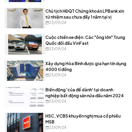
Chủ tịch HĐQT Chứng khoán LPBank xin
từ nhiệm sau chưa đầy 1 năm tại vị
23/09/24
Cuộc chiến xe điện: Các "ông lớn" Trung
Quốc đối đầu VinFast
23/09/24
Xây dựng Hòa Bình được gia hạn tín dụng
4000 tỉ đồng
23/09/24
Biến động 'của để dành' tại doanh
nghiệp bất động sản nửa đầu năm 2024
23/09/24
HSC, VCBS khuyến nghị mua cổ phiếu
MSB
23/09/24