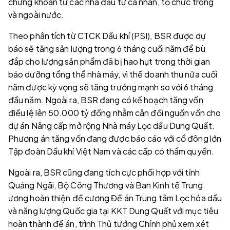
chứng khoán từ các nhà đầu tư cá nhân, tổ chức trong
và ngoài nước.
Theo phân tích từ CTCK Dầu khí (PSI), BSR được dự
báo sẽ tăng sản lượng trong 6 tháng cuối năm để bù
đắp cho lượng sản phẩm đã bị hao hụt trong thời gian
bảo dưỡng tổng thể nhà máy, vì thế doanh thu nửa cuối
năm được kỳ vọng sẽ tăng trưởng mạnh so với 6 tháng
đầu năm. Ngoài ra, BSR đang có kế hoạch tăng vốn
điều lệ lên 50.000 tỷ đồng nhằm cân đối nguồn vốn cho
dự án Nâng cấp mở rộng Nhà máy Lọc dầu Dung Quất.
Phương án tăng vốn đang được báo cáo với cổ đông lớn
Tập đoàn Dầu khí Việt Nam và các cấp có thẩm quyền.
Ngoài ra, BSR cũng đang tích cực phối hợp với tỉnh
Quảng Ngãi, Bộ Công Thương và Ban Kinh tế Trung
ương hoàn thiện đề cương Đề án Trung tâm Lọc hóa dầu
và năng lượng Quốc gia tại KKT Dung Quất với mục tiêu
hoàn thành đề án, trình Thủ tướng Chính phủ xem xét