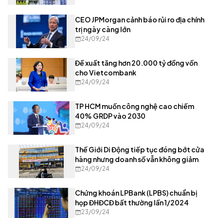
CEO JPMorgan cảnh báo rủi ro địa chính
trị ngày càng lớn
24/09/24
Đề xuất tăng hơn 20.000 tỷ đồng vốn
cho Vietcombank
24/09/24
TP HCM muốn công nghệ cao chiếm
40% GRDP vào 2030
24/09/24
Thế Giới Di Động tiếp tục đóng bớt cửa
hàng nhưng doanh số vẫn không giảm
24/09/24
Chứng khoán LPBank (LPBS) chuẩn bị
họp ĐHĐCĐ bất thường lần 1/2024
23/09/24