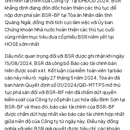
tình hình tài chính của Công ty. Tại ĐHĐCĐ 2024, BSR
khẳng định đang đôn đốc hoàn thiện các thủ tục để
nộp đơn phá sản BSR-BF tại Tòa án Nhân dân tỉnh
Quảng Ngãi, đồng thời tích cực làm việc với Ủy ban
Chứng khoán Nhà nước hoàn thiện các thủ tục cuối
cùng nhằm mục tiêu đưa cổ phiếu BSR niêm yết tại
HOSE sớm nhất.
Dấu mốc quan trọng đối với BSR được ghi nhận khi ngày
15/08/2024, BSR đã công bố Báo cáo tài chính bán
niên được soát xét. Kết luận của kiểm toán viên tại báo
cáo này nêu rõ: ngày 27 tháng 5 năm 2024, Tòa án đã
ban hành Quyết định số 01/2024/QĐ-MTTPS mở thủ
tục phá sản đối với BSR-BF nên đã chấm dứt quyền
kiểm soát của Công ty cổ phần Lọc hóa dầu Bình Sơn tại
BSR-BF và theo đó, báo cáo tài chính của BSR-BF
được chấm dứt hợp nhất vào báo cáo tài chính hợp nhất
giữa niên độ của Công ty từ ngày này. Điều này đồng
nghĩa với việc BSR giải quyết được tiêu chí: các khoản