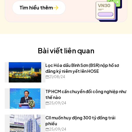
Tìm hiểu thêm
Bài viết liên quan
Lọc Hóa dầu Bình Sơn (BSR) nộp hồ sơ
đăng ký niêm yết lên HOSE
21/08/24
TP HCM cần chuyển đổi công nghiệp như
thế nào
25/09/24
CII muốn huy động 300 tỷ đồng trái
phiếu
25/09/24