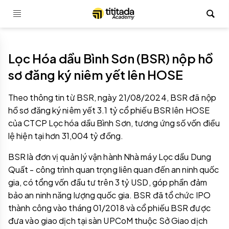
Lọc Hóa dầu Bình Sơn (BSR) nộp hồ
sơ đăng ký niêm yết lên HOSE
Theo thông tin từ BSR, ngày 21/08/2024, BSR đã nộp
hồ sơ đăng ký niêm yết 3.1 tỷ cổ phiếu BSR lên HOSE
của CTCP Lọc hóa dầu Bình Sơn, tương ứng số vốn điều
lệ hiện tại hơn 31,004 tỷ đồng.
BSR là đơn vị quản lý vận hành Nhà máy Lọc dầu Dung
Quất - công trình quan trọng liên quan đến an ninh quốc
gia, có tổng vốn đầu tư trên 3 tỷ USD, góp phần đảm
bảo an ninh năng lượng quốc gia. BSR đã tổ chức IPO
thành công vào tháng 01/2018 và cổ phiếu BSR được
đưa vào giao dịch tại sàn UPCoM thuộc Sở Giao dịch