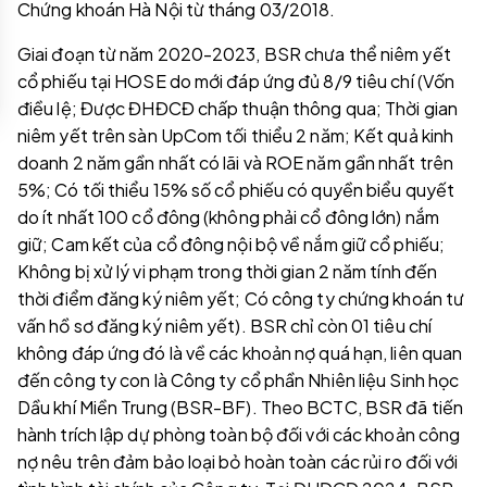
Chứng khoán Hà Nội từ tháng 03/2018.
Giai đoạn từ năm 2020-2023, BSR chưa thể niêm yết
cổ phiếu tại HOSE do mới đáp ứng đủ 8/9 tiêu chí (Vốn
điều lệ; Được ĐHĐCĐ chấp thuận thông qua; Thời gian
niêm yết trên sàn UpCom tối thiểu 2 năm; Kết quả kinh
doanh 2 năm gần nhất có lãi và ROE năm gần nhất trên
5%; Có tối thiểu 15% số cổ phiếu có quyền biểu quyết
do ít nhất 100 cổ đông (không phải cổ đông lớn) nắm
giữ; Cam kết của cổ đông nội bộ về nắm giữ cổ phiếu;
Không bị xử lý vi phạm trong thời gian 2 năm tính đến
thời điểm đăng ký niêm yết; Có công ty chứng khoán tư
vấn hồ sơ đăng ký niêm yết). BSR chỉ còn 01 tiêu chí
không đáp ứng đó là về các khoản nợ quá hạn, liên quan
đến công ty con là Công ty cổ phần Nhiên liệu Sinh học
Dầu khí Miền Trung (BSR-BF). Theo BCTC, BSR đã tiến
hành trích lập dự phòng toàn bộ đối với các khoản công
nợ nêu trên đảm bảo loại bỏ hoàn toàn các rủi ro đối với