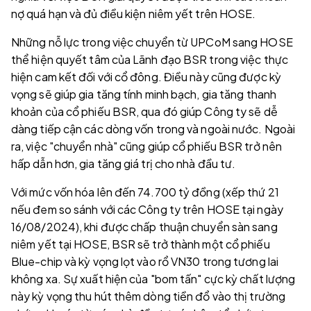
nợ quá hạn và đủ điều kiện niêm yết trên HOSE.
Những nỗ lực trong việc chuyển từ UPCoM sang HOSE
thể hiện quyết tâm của Lãnh đạo BSR trong việc thực
hiện cam kết đối với cổ đông. Điều này cũng được kỳ
vọng sẽ giúp gia tăng tính minh bạch, gia tăng thanh
khoản của cổ phiếu BSR, qua đó giúp Công ty sẽ dễ
dàng tiếp cận các dòng vốn trong và ngoài nước. Ngoài
ra, việc "chuyển nhà" cũng giúp cổ phiếu BSR trở nên
hấp dẫn hơn, gia tăng giá trị cho nhà đầu tư.
Với mức vốn hóa lên đến 74.700 tỷ đồng (xếp thứ 21
nếu đem so sánh với các Công ty trên HOSE tại ngày
16/08/2024), khi được chấp thuận chuyển sàn sang
niêm yết tại HOSE, BSR sẽ trở thành một cổ phiếu
Blue-chip và kỳ vọng lọt vào rổ VN30 trong tương lai
không xa. Sự xuất hiện của "bom tấn" cực kỳ chất lượng
này kỳ vọng thu hút thêm dòng tiền đổ vào thị trường