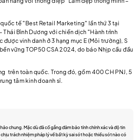
 bán hàng với thông điệp "Làm đẹp thông minh –
quốc tế "Best Retail Marketing" lần thứ 3 tại
Thái Bình Dương với chiến dịch "Hành trình
c được vinh danh ở 3 hạng mục E (Môi trường), S
riển bền vững TOP50 CSA 2024, do báo Nhịp cầu đầu
ng trên toàn quốc. Trong đó, gồm 400 CH PNJ, 5
rung tâm kinh doanh sỉ.
hảo chung. Mặc dù đã cố gắng đảm bảo tính chính xác và độ tin
 chịu trách nhiệm pháp lý về bất kỳ sai sót hoặc thiếu sót nào có