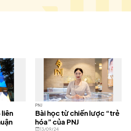
PNJ
 liên
Bài học từ chiến lược “trẻ
huận
hóa” của PNJ
13/09/24