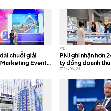
PNJ
dài chuỗi giải
PNJ ghi nhận hơn 
Marketing Events
tỷ đồng doanh thu
3 năm liên tiếp
tháng
24/08/24