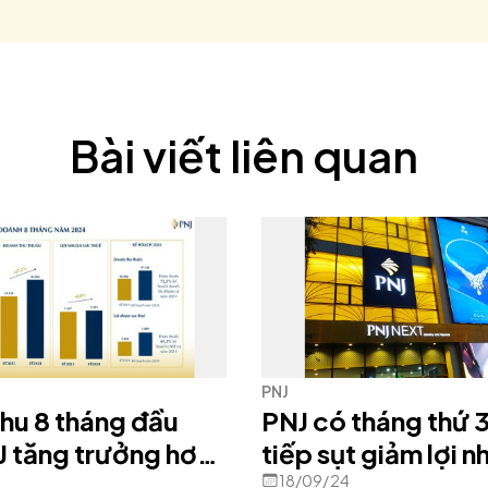
Bài viết liên quan
PNJ
hu 8 tháng đầu
PNJ có tháng thứ 3
tiếp sụt giảm lợi n
với cùng kỳ
18/09/24