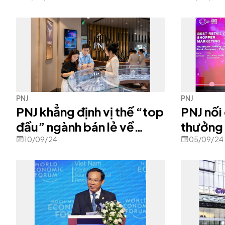
PNJ
PNJ
PNJ khẳng định vị thế “top
PNJ nối 
đầu” ngành bán lẻ về
thưởng 
đóng góp ngân sách
Awards 
10/09/24
05/09/24