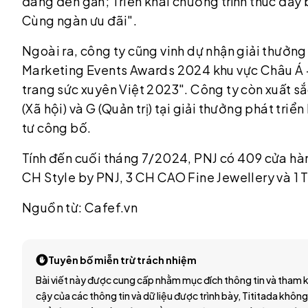
đang đến gần; Triển khai chương trình thúc đẩy
Cùng ngàn ưu đãi".
Ngoài ra, công ty cũng vinh dự nhận giải thưởng 
Marketing Events Awards 2024 khu vực Châu Á – 
trang sức xuyên Việt 2023". Công ty còn xuất sắ
(Xã hội) và G (Quản trị) tại giải thưởng phát t
tư công bố.
Tính đến cuối tháng 7/2024, PNJ có 409 cửa hà
CH Style by PNJ, 3 CH CAO Fine Jewellery và 1 T
Nguồn từ: Cafef.vn
Tuyên bố miễn trừ trách nhiệm
Bài viết này được cung cấp nhằm mục đích thông tin và tham k
cậy của các thông tin và dữ liệu được trình bày, Tititada không