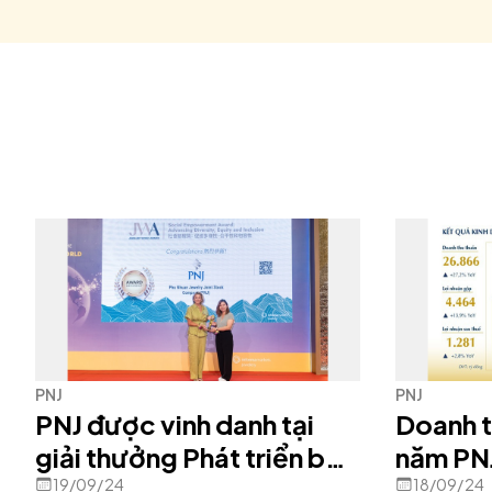
PNJ
PNJ
PNJ được vinh danh tại
Doanh t
giải thưởng Phát triển bền
năm PNJ tăng trưởng hơn
vững quốc tế JWA 2024
27% so 
19/09/24
18/09/24