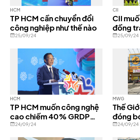
HCM
CII
TP HCM cần chuyển đổi
CII muố
công nghiệp như thế nào
đồng tr
25/09/24
25/09/24
HCM
MWG
TP HCM muốn công nghệ
Thế Giớ
cao chiếm 40% GRDP
đóng b
vào 2030
doanh s
24/09/24
24/09/24