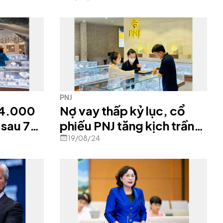
PNJ
24.000
Nợ vay thấp kỷ lục, cổ
 sau 7
phiếu PNJ tăng kịch trần,
vốn hóa vượt 35.000 tỷ
19/08/24