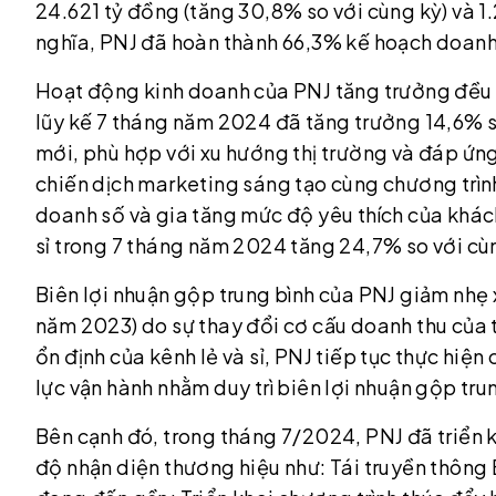
24.621 tỷ đồng (tăng 30,8% so với cùng kỳ) và 1
nghĩa, PNJ đã hoàn thành 66,3% kế hoạch doanh
Hoạt động kinh doanh của PNJ tăng trưởng đều ở
lũy kế 7 tháng năm 2024 đã tăng trưởng 14,6% s
mới, phù hợp với xu hướng thị trường và đáp ứ
chiến dịch marketing sáng tạo cùng chương trì
doanh số và gia tăng mức độ yêu thích của khác
sỉ trong 7 tháng năm 2024 tăng 24,7% so với c
Biên lợi nhuận gộp trung bình của PNJ giảm nhẹ
năm 2023) do sự thay đổi cơ cấu doanh thu của 
ổn định của kênh lẻ và sỉ, PNJ tiếp tục thực hiệ
lực vận hành nhằm duy trì biên lợi nhuận gộp tru
Bên cạnh đó, trong tháng 7/2024, PNJ đã triển 
độ nhận diện thương hiệu như: Tái truyền thông