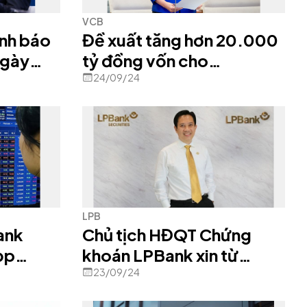
VCB
nh báo
Đề xuất tăng hơn 20.000
 ngày
tỷ đồng vốn cho
Vietcombank
24/09/24
LPB
ank
Chủ tịch HĐQT Chứng
ọp
khoán LPBank xin từ
 lần
nhiệm sau chưa đầy 1 năm
23/09/24
tại vị