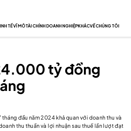
INH TẾ VĨ MÔ
TÀI CHÍNH DOANH NGHIỆP
KHÁC
VỀ CHÚNG TÔI
 24.000 tỷ đồng
háng
7 tháng đầu năm 2024 khả quan với doanh thu và
doanh thu thuần và lợi nhuận sau thuế lần lượt đạt