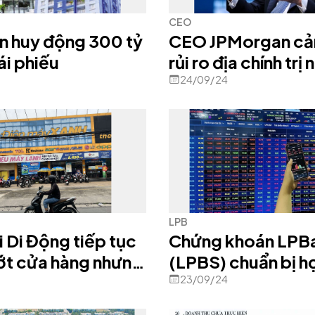
CEO
n huy động 300 tỷ
CEO JPMorgan cả
ái phiếu
rủi ro địa chính trị
càng lớn
24/09/24
LPB
i Di Động tiếp tục
Chứng khoán LPB
ớt cửa hàng nhưng
(LPBS) chuẩn bị h
ố vẫn không giảm
ĐHĐCĐ bất thường
23/09/24
1/2024