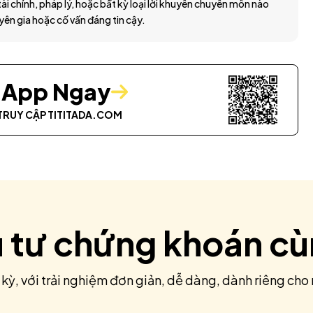
ài chính, pháp lý, hoặc bất kỳ loại lời khuyên chuyên môn nào
yên gia hoặc cố vấn đáng tin cậy.
i App Ngay
TRUY CẬP
TITITADA.COM
u tư chứng khoán c
 kỳ, với trải nghiệm đơn giản, dễ dàng, dành riêng cho 