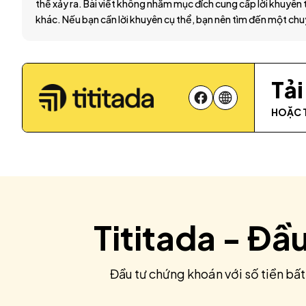
thể xảy ra. Bài viết không nhằm mục đích cung cấp lời khuyên t
khác. Nếu bạn cần lời khuyên cụ thể, bạn nên tìm đến một chu
Tả
HOẶC 
Tititada - Đầ
Đầu tư chứng khoán với số tiền bất