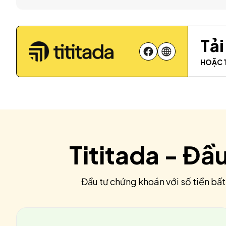
Tả
HOẶC 
Tititada - Đầ
Đầu tư chứng khoán với số tiền bất