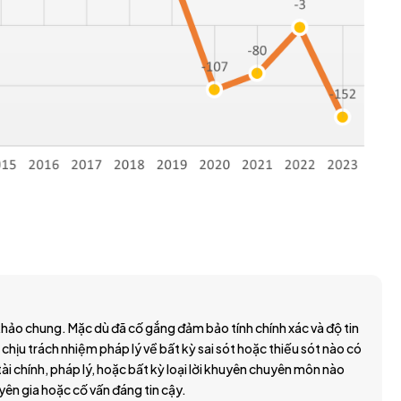
hảo chung. Mặc dù đã cố gắng đảm bảo tính chính xác và độ tin
 chịu trách nhiệm pháp lý về bất kỳ sai sót hoặc thiếu sót nào có
ài chính, pháp lý, hoặc bất kỳ loại lời khuyên chuyên môn nào
yên gia hoặc cố vấn đáng tin cậy.