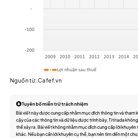
Nguồn từ: Cafef.vn
Tuyên bố miễn trừ trách nhiệm
Bài viết này được cung cấp nhằm mục đích thông tin và tham k
cậy của các thông tin và dữ liệu được trình bày, Tititada không
thể xảy ra. Bài viết không nhằm mục đích cung cấp lời khuyên t
khác. Nếu bạn cần lời khuyên cụ thể, bạn nên tìm đến một chu