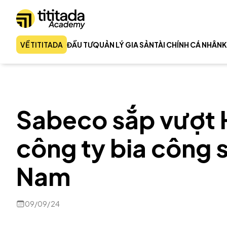
VỀ TITITADA
ĐẦU TƯ
QUẢN LÝ GIA SẢN
TÀI CHÍNH CÁ NHÂN
K
Sabeco sắp vượt 
công ty bia công s
Nam
09/09/24