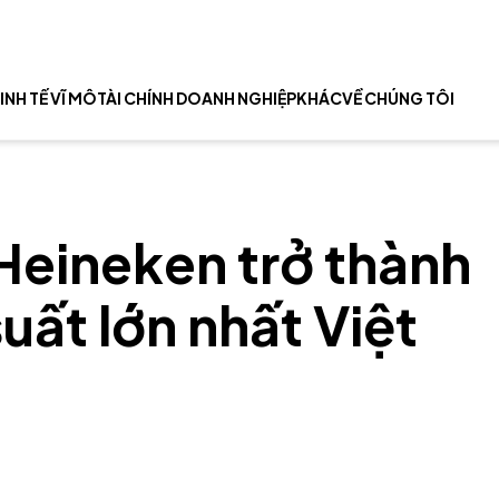
INH TẾ VĨ MÔ
TÀI CHÍNH DOANH NGHIỆP
KHÁC
VỀ CHÚNG TÔI
Heineken trở thành
uất lớn nhất Việt