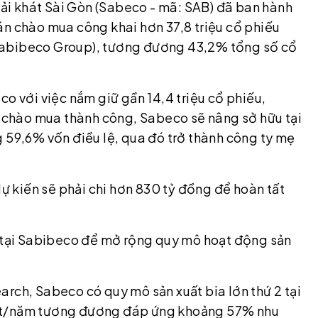
i khát Sài Gòn (Sabeco - mã: SAB) đã ban hành
án chào mua công khai hơn 37,8 triệu cổ phiếu
Sabibeco Group), tương đương 43,2% tổng số cổ
co với việc nắm giữ gần 14,4 triệu cổ phiếu,
ếu chào mua thành công, Sabeco sẽ nâng sở hữu tại
 59,6% vốn điều lệ, qua đó trở thành công ty mẹ
 kiến sẽ phải chi hơn 830 tỷ đồng để hoàn tất
u tại Sabibeco để mở rộng quy mô hoạt động sản
rch, Sabeco có quy mô sản xuất bia lớn thứ 2 tại
ỷ lít/năm tương đương đáp ứng khoảng 57% nhu