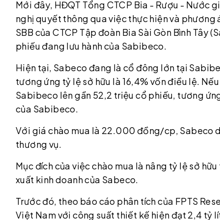
Mới đây, HĐQT Tổng CTCP Bia - Rượu - Nước giả
nghị quyết thông qua việc thực hiện và phương 
SBB của CTCP Tập đoàn Bia Sài Gòn Bình Tây (
phiếu đang lưu hành của Sabibeco.
Hiện tại, Sabeco đang là cổ đông lớn tại Sabibe
tương ứng tỷ lệ sở hữu là 16,4% vốn điều lệ. N
Sabibeco lên gần 52,2 triệu cổ phiếu, tương ứng
của Sabibeco.
Với giá chào mua là 22.000 đồng/cp, Sabeco dự
thương vụ.
Mục đích của việc chào mua là nâng tỷ lệ sở hữ
xuất kinh doanh của Sabeco.
Trước đó, theo báo cáo phân tích của FPTS Resea
Việt Nam với công suất thiết kế hiện đạt 2,4 t