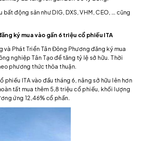
ếu bất động sản như DIG, DXS, VHM, CEO, … cũng
ăng ký mua vào gần 6 triệu cổ phiếu ITA
g và Phát Triển Tân Đông Phương đăng ký mua
ông nghiệp Tân Tạo để tăng tỷ lệ sở hữu. Thời
theo phương thức thỏa thuận.
ổ phiếu ITA vào đầu tháng 6, nâng sở hữu lên hơn
 hoàn tất mua thêm 5,8 triệu cổ phiếu, khối lượng
, tương ứng 12,46% cổ phần.