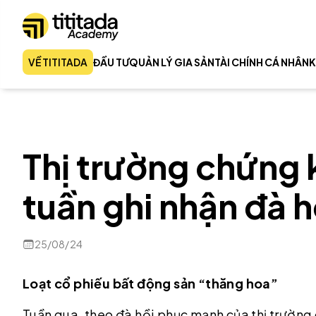
VỀ TITITADA
ĐẦU TƯ
QUẢN LÝ GIA SẢN
TÀI CHÍNH CÁ NHÂN
K
Thị trường chứng
tuần ghi nhận đà 
25/08/24
Loạt cổ phiếu bất động sản “thăng hoa”
Tuần qua, theo đà hồi phục mạnh của thị trường