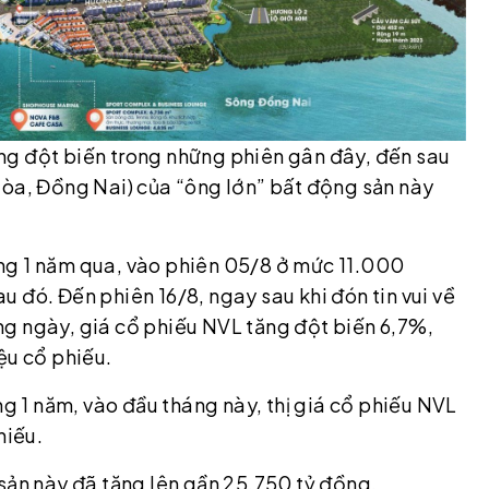
ng đột biến trong những phiên gân đây, đến sau
Hòa, Đồng Nai) của “ông lớn” bất động sản này
ng 1 năm qua, vào phiên 05/8 ở mức 11.000
 đó. Đến phiên 16/8, ngay sau khi đón tin vui về
g ngày, giá cổ phiếu NVL tăng đột biến 6,7%,
ệu cổ phiếu.
ng 1 năm, vào đầu tháng này, thị giá cổ phiếu NVL
hiếu.
 sản này đã tăng lên gần 25.750 tỷ đồng.