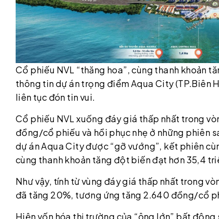
Cổ phiếu NVL “thăng hoa”, cùng thanh khoản tă
thông tin dự án trọng điểm Aqua City (TP.Biên 
liên tục đón tin vui.
Cổ phiếu NVL xuống đáy giá thấp nhất trong vò
đồng/cổ phiếu và hồi phục nhẹ ở những phiên sau
dự án Aqua City được “gỡ vướng”, kết phiên cùn
cùng thanh khoản tăng đột biến đạt hơn 35,4 tri
Như vậy, tính từ vùng đáy giá thấp nhất trong vò
đã tăng 20%, tương ứng tăng 2.640 đồng/cổ p
Hiện vốn hóa thị trường của “ông lớn” bất động