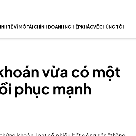
INH TẾ VĨ MÔ
TÀI CHÍNH DOANH NGHIỆP
KHÁC
VỀ CHÚNG TÔI
 khoán vừa có một
hồi phục mạnh
 chứng khoán, loạt cổ phiếu bất động sản “thăng