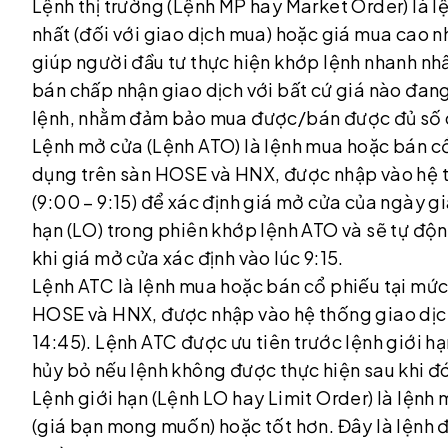
Lệnh thị trường (Lệnh MP hay Market Order) là 
nhất (đối với giao dịch mua) hoặc giá mua cao nhấ
giúp người đầu tư thực hiện khớp lệnh nhanh nh
bán chấp nhận giao dịch với bất cứ giá nào đang 
lệnh, nhằm đảm bảo mua được/bán được đủ số
Lệnh mở cửa (Lệnh ATO) là lệnh mua hoặc bán cổ
dụng trên sàn HOSE và HNX, được nhập vào hệ th
(9:00 – 9:15) để xác định giá mở cửa của ngày g
hạn (LO) trong phiên khớp lệnh ATO và sẽ tự độ
khi giá mở cửa xác định vào lúc 9:15.
Lệnh ATC là lệnh mua hoặc bán cổ phiếu tại mức
HOSE và HNX, được nhập vào hệ thống giao dịch 
14:45). Lệnh ATC được ưu tiên trước lệnh giới h
hủy bỏ nếu lệnh không được thực hiện sau khi đ
Lệnh giới hạn (Lệnh LO hay Limit Order) là lệnh
(giá bạn mong muốn) hoặc tốt hơn. Đây là lệnh đ