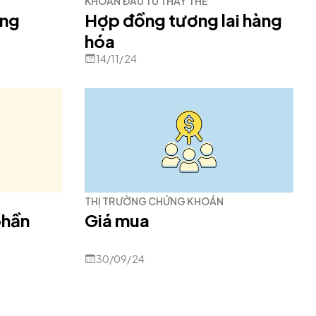
KHOẢN ĐẦU TƯ THAY THẾ
óng
Hợp đồng tương lai hàng
hóa
14/11/24
THỊ TRƯỜNG CHỨNG KHOÁN
phần
Giá mua
30/09/24