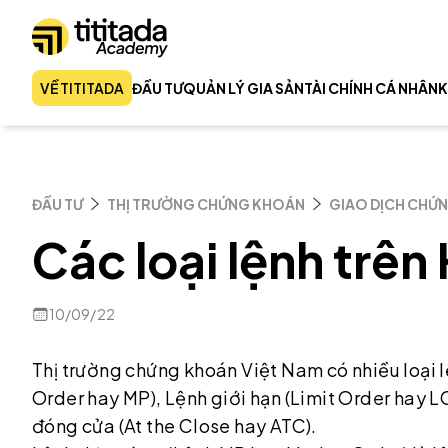
VỀ TITITADA
ĐẦU TƯ
QUẢN LÝ GIA SẢN
TÀI CHÍNH CÁ NHÂN
K
ĐẦU TƯ
THỊ TRƯỜNG CHỨNG KHOÁN
GIAO DỊCH CHỨ
Các loại lệnh trên
10/09/22
Thị trường chứng khoán Việt Nam có nhiều loại l
Order hay MP), Lệnh giới hạn (Limit Order hay L
đóng cửa (At the Close hay ATC).