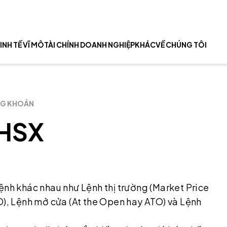
INH TẾ VĨ MÔ
TÀI CHÍNH DOANH NGHIỆP
KHÁC
VỀ CHÚNG TÔI
NG KHOÁN
 HSX
ệnh khác nhau như Lệnh thị trường (Market Price
O), Lệnh mở cửa (At the Open hay ATO) và Lệnh