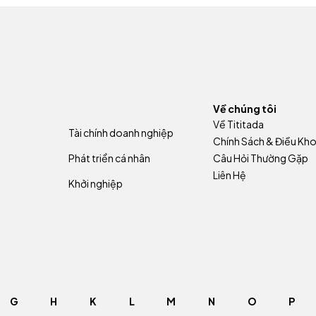
Về chúng tôi
Về Tititada
Tài chính doanh nghiệp
Chính Sách & Điều Kh
Phát triển cá nhân
Câu Hỏi Thường Gặp
Liên Hệ
Khởi nghiệp
G
H
K
L
M
N
O
P