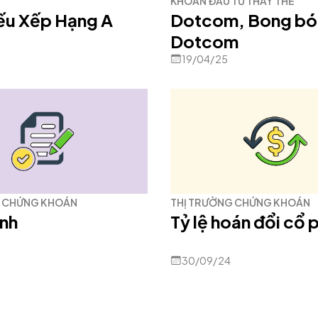
KHOẢN ĐẦU TƯ THAY THẾ
iếu Xếp Hạng A
Dotcom, Bong b
Dotcom
19/04/25
G CHỨNG KHOÁN
THỊ TRƯỜNG CHỨNG KHOÁN
ịnh
Tỷ lệ hoán đổi cổ 
30/09/24