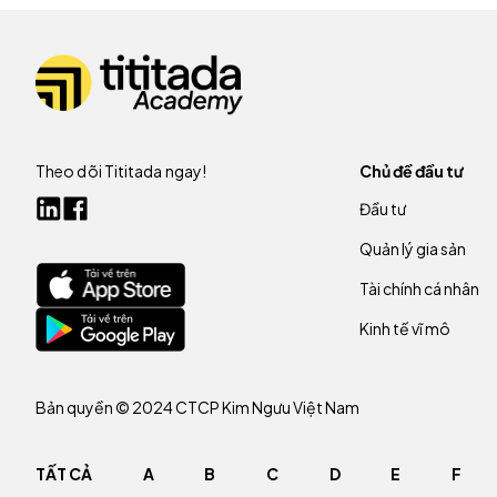
Theo dõi Tititada ngay!
Chủ đề đầu tư
Đầu tư
Quản lý gia sản
Tài chính cá nhân
Kinh tế vĩ mô
Bản quyền © 2024 CTCP Kim Ngưu Việt Nam
TẤT CẢ
A
B
C
D
E
F