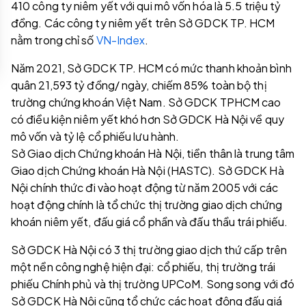
410 công ty niêm yết với qui mô vốn hóa là 5.5 triệu tỷ
đồng. Các công ty niêm yết trên Sở GDCK TP. HCM
nằm trong chỉ số
VN-Index
.
Năm 2021, Sở GDCK TP. HCM có mức thanh khoản bình
quân 21,593 tỷ đồng/ ngày, chiếm 85% toàn bộ thị
trường chứng khoán Việt Nam. Sở GDCK TPHCM cao
có điều kiện niêm yết khó hơn Sở GDCK Hà Nội về quy
mô vốn và tỷ lệ cổ phiếu lưu hành.
Sở Giao dịch Chứng khoán Hà Nội, tiền thân là trung tâm
Giao dịch Chứng khoán Hà Nội (HASTC). Sở GDCK Hà
Nội chính thức đi vào hoạt động từ năm 2005 với các
hoạt động chính là tổ chức thị trường giao dịch chứng
khoán niêm yết, đấu giá cổ phần và đấu thầu trái phiếu.
Sở GDCK Hà Nội có 3 thị trường giao dịch thứ cấp trên
một nền công nghệ hiện đại: cổ phiếu, thị trường trái
phiếu Chính phủ và thị trường UPCoM. Song song với đó
Sở GDCK Hà Nội cũng tổ chức các hoạt động đấu giá