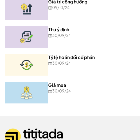
Giá trị cộng hưởng
09/10/24
Thư ý định
30/09/24
Tỷ lệ hoán đổi cổ phần
30/09/24
Giá mua
30/09/24