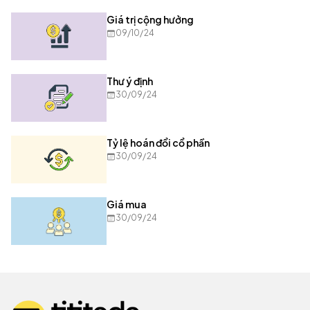
Giá trị cộng hưởng
09/10/24
Thư ý định
30/09/24
Tỷ lệ hoán đổi cổ phần
30/09/24
Giá mua
30/09/24