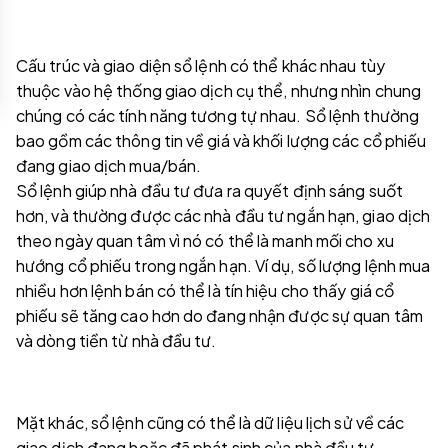
Cấu trúc và giao diện sổ lệnh có thể khác nhau tùy
thuộc vào hệ thống giao dịch cụ thể, nhưng nhìn chung
chúng có các tính năng tương tự nhau. Sổ lệnh thường
bao gồm các thông tin về giá và khối lượng các cổ phiếu
đang giao dịch mua/bán.
Sổ lệnh giúp nhà đầu tư đưa ra quyết định sáng suốt
hơn, và thường được các nhà đầu tư ngắn hạn, giao dịch
theo ngày quan tâm vì nó có thể là manh mối cho xu
hướng cổ phiếu trong ngắn hạn. Ví dụ, số lượng lệnh mua
nhiều hơn lệnh bán có thể là tín hiệu cho thấy giá cổ
phiếu sẽ tăng cao hơn do đang nhận được sự quan tâm
và dòng tiền từ nhà đầu tư.
Mặt khác, sổ lệnh cũng có thể là dữ liệu lịch sử về các
giao dịch đang hoặc đã phát sinh của nhà đầu tư.