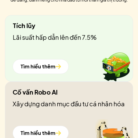
Tích lũy
Lãi suất hấp dẫn lên đến 7.5%
Tìm hiểu thêm
Cố vấn Robo AI
Xây dựng danh mục đầu tư cá nhân hóa
Tìm hiểu thêm