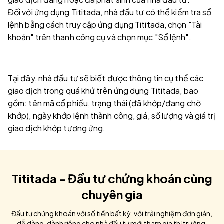
Đối với ứng dụng Tititada, nhà đầu tư có thể kiểm tra sổ
lệnh bằng cách truy cập ứng dụng Tititada, chọn "Tài
khoản" trên thanh công cụ và chọn mục "Sổ lệnh".
Tại đây, nhà đầu tư sẽ biết được thông tin cụ thể các
giao dịch trong quá khứ trên ứng dụng Tititada, bao
gồm: tên mã cổ phiếu, trạng thái (đã khớp/đang chờ
khớp), ngày khớp lệnh thành công, giá, số lượng và giá trị
giao dịch khớp tương ứng.
Tititada - Đầu tư chứng khoán cùng
chuyên gia
Đầu tư chứng khoán với số tiền bất kỳ, với trải nghiệm đơn giản,
dễ dàng, dành riêng cho nhà đầu tư mới tham gia thị trường.