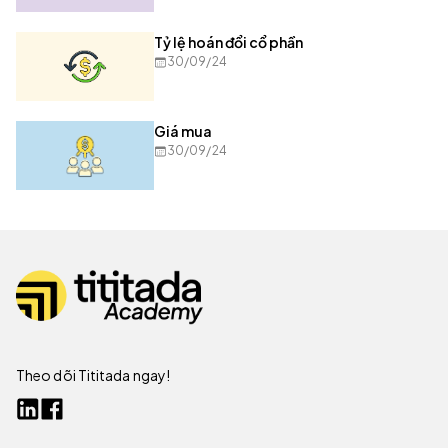
Tỷ lệ hoán đổi cổ phần
30/09/24
Giá mua
30/09/24
Theo dõi Tititada ngay!