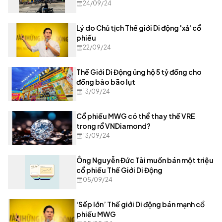
24/09/24
Lý do Chủ tịch Thế giới Di động 'xả' cổ
phiếu
22/09/24
Thế Giới Di Động ủng hộ 5 tỷ đồng cho
đồng bào bão lụt
13/09/24
Cổ phiếu MWG có thể thay thế VRE
trong rổ VNDiamond?
13/09/24
Ông Nguyễn Đức Tài muốn bán một triệu
cổ phiếu Thế Giới Di Động
05/09/24
‘Sếp lớn’ Thế giới Di động bán mạnh cổ
phiếu MWG