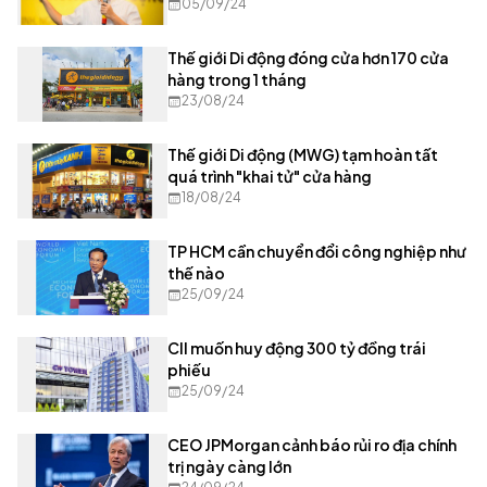
05/09/24
Thế giới Di động đóng cửa hơn 170 cửa
hàng trong 1 tháng
23/08/24
Thế giới Di động (MWG) tạm hoàn tất
quá trình "khai tử" cửa hàng
18/08/24
TP HCM cần chuyển đổi công nghiệp như
thế nào
25/09/24
CII muốn huy động 300 tỷ đồng trái
phiếu
25/09/24
CEO JPMorgan cảnh báo rủi ro địa chính
trị ngày càng lớn