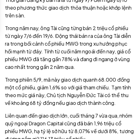
theo phương thức giao dịch thỏa thuận hoặc khớp lệnh
trên sàn.
Trong năm nay, ông Tài cũng từng bán 2 triệu cổ phiếu
từ ngày 7/6 đến 19/6. Động thái bán ra của ông Tài diễn
ra trong bối cảnh cổ phiếu MWG trong xu hướng phục
hồi mạnh từ đáy. Tính từ cuối năm ngoái đến nay, giá cổ
phiếu MWG đã tăng gần 78% và đang đi ngang ở vùng
cao nhất trong gần 2 năm qua.
Trong phiên 5/9, mã này giao dịch quanh 68.000 đồng
một cổ phiếu, giảm 1,6% so với giá tham chiếu. Tạm tính
theo mức giá này, Chủ tịch Nguyễn Đức Tài có thể thu
về khoảng 68 tỷ đồng nếu giao dịch thành công.
Liên quan đến giao dịch lớn, cuối tháng 7 vừa qua, nhóm
quỹ ngoại Dragon Capital cũng đã bán 1,96 triệu cổ
phiếu MWG, hạ tỷ lệ sở hữu từ 8,07% về dưới 8%, tương
đương nắm giữ 116,13 triệu cổ phiếu.