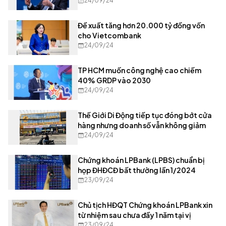
24/09/24
Đề xuất tăng hơn 20.000 tỷ đồng vốn
cho Vietcombank
24/09/24
TP HCM muốn công nghệ cao chiếm
40% GRDP vào 2030
24/09/24
Thế Giới Di Động tiếp tục đóng bớt cửa
hàng nhưng doanh số vẫn không giảm
24/09/24
Chứng khoán LPBank (LPBS) chuẩn bị
họp ĐHĐCĐ bất thường lần 1/2024
23/09/24
Chủ tịch HĐQT Chứng khoán LPBank xin
từ nhiệm sau chưa đầy 1 năm tại vị
23/09/24