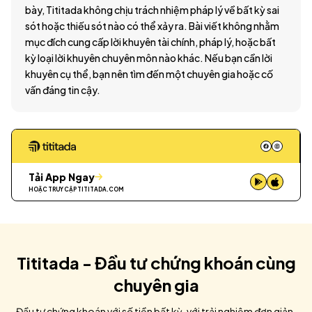
bày, Tititada không chịu trách nhiệm pháp lý về bất kỳ sai
sót hoặc thiếu sót nào có thể xảy ra. Bài viết không nhằm
mục đích cung cấp lời khuyên tài chính, pháp lý, hoặc bất
kỳ loại lời khuyên chuyên môn nào khác. Nếu bạn cần lời
khuyên cụ thể, bạn nên tìm đến một chuyên gia hoặc cố
vấn đáng tin cậy.
Tải App Ngay
HOẶC TRUY CẬP
TITITADA.COM
Tititada - Đầu tư chứng khoán cùng
chuyên gia
Đầu tư chứng khoán với số tiền bất kỳ, với trải nghiệm đơn giản,