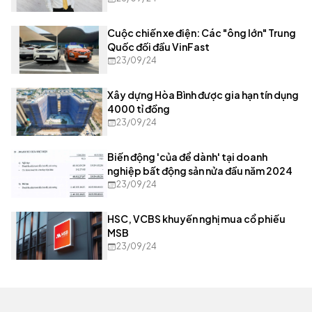
Cuộc chiến xe điện: Các "ông lớn" Trung
Quốc đối đầu VinFast
23/09/24
Xây dựng Hòa Bình được gia hạn tín dụng
4000 tỉ đồng
23/09/24
Biến động 'của để dành' tại doanh
nghiệp bất động sản nửa đầu năm 2024
23/09/24
HSC, VCBS khuyến nghị mua cổ phiếu
MSB
23/09/24