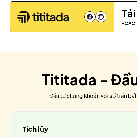
Tả
HOẶC 
Tititada - Đầ
Đầu tư chứng khoán với số tiền bất
Tích lũy