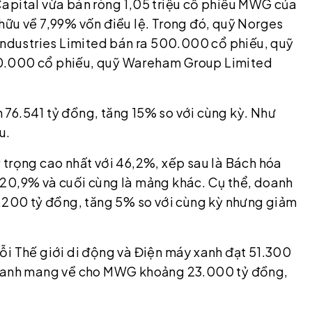
Capital vừa bán ròng 1,05 triệu cổ phiếu MWG của
hữu về 7,99% vốn điều lệ. Trong đó, quỹ Norges
dustries Limited bán ra 500.000 cổ phiếu, quỹ
00.000 cổ phiếu, quỹ Wareham Group Limited
76.541 tỷ đồng, tăng 15% so với cùng kỳ. Như
u.
 trọng cao nhất với 46,2%, xếp sau là Bách hóa
 20,9% và cuối cùng là mảng khác. Cụ thể, doanh
7.200 tỷ đồng, tăng 5% so với cùng kỳ nhưng giảm
ỗi Thế giới di động và Điện máy xanh đạt 51.300
a xanh mang về cho MWG khoảng 23.000 tỷ đồng,