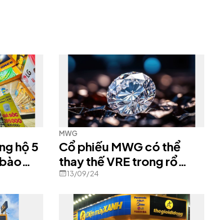
MWG
ng hộ 5
Cổ phiếu MWG có thể
 bào
thay thế VRE trong rổ
VNDiamond?
13/09/24