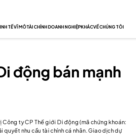
INH TẾ VĨ MÔ
TÀI CHÍNH DOANH NGHIỆP
KHÁC
VỀ CHÚNG TÔI
i Di động bán mạnh
rị Công ty CP Thế giới Di động (mã chứng khoán:
 quyết nhu cầu tài chính cá nhân. Giao dịch dự