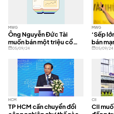
MWG
MWG
Ông Nguyễn Đức Tài
‘Sếp lớ
muốn bán một triệu cổ
bán mạ
phiếu Thế Giới Di Động
05/09/24
05/09/24
HCM
CII
TP HCM cần chuyển đổi
CII muố