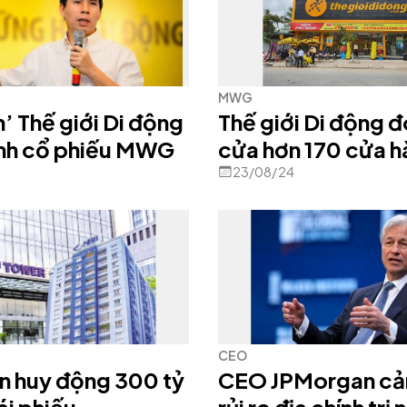
MWG
n’ Thế giới Di động
Thế giới Di động 
nh cổ phiếu MWG
cửa hơn 170 cửa 
trong 1 tháng
23/08/24
CEO
n huy động 300 tỷ
CEO JPMorgan cả