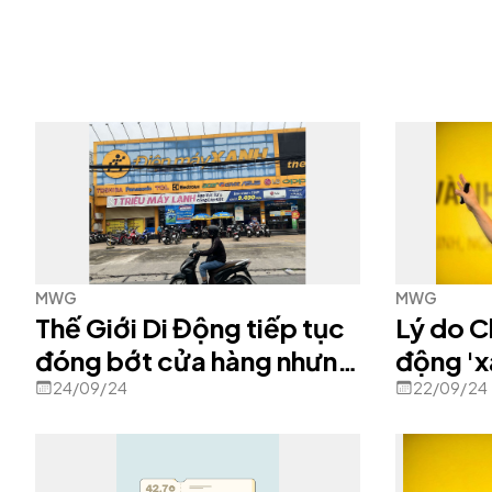
MWG
MWG
Thế Giới Di Động tiếp tục
Lý do Ch
đóng bớt cửa hàng nhưng
động 'x
doanh số vẫn không giảm
24/09/24
22/09/24