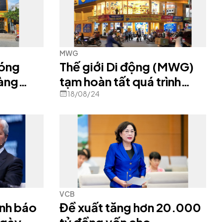
MWG
đóng
Thế giới Di động (MWG)
hàng
tạm hoàn tất quá trình
"khai tử" cửa hàng
18/08/24
VCB
nh báo
Đề xuất tăng hơn 20.000