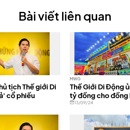
Bài viết liên quan
MWG
ủ tịch Thế giới Di
Thế Giới Di Động ủ
ả' cổ phiếu
tỷ đồng cho đồng
bão lụt
13/09/24