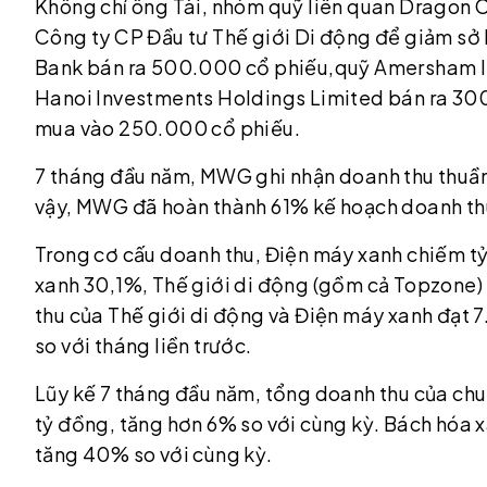
Không chỉ ông Tài, nhóm quỹ liên quan Dragon 
Công ty CP Đầu tư Thế giới Di động để giảm sở 
Bank bán ra 500.000 cổ phiếu,quỹ Amersham In
Hanoi Investments Holdings Limited bán ra 3
mua vào 250.000 cổ phiếu.
7 tháng đầu năm, MWG ghi nhận doanh thu thuần 
vậy, MWG đã hoàn thành 61% kế hoạch doanh th
Trong cơ cấu doanh thu, Điện máy xanh chiếm tỷ
xanh 30,1%, Thế giới di động (gồm cả Topzone)
thu của Thế giới di động và Điện máy xanh đạt 
so với tháng liền trước.
Lũy kế 7 tháng đầu năm, tổng doanh thu của chu
tỷ đồng, tăng hơn 6% so với cùng kỳ. Bách hó
tăng 40% so với cùng kỳ.