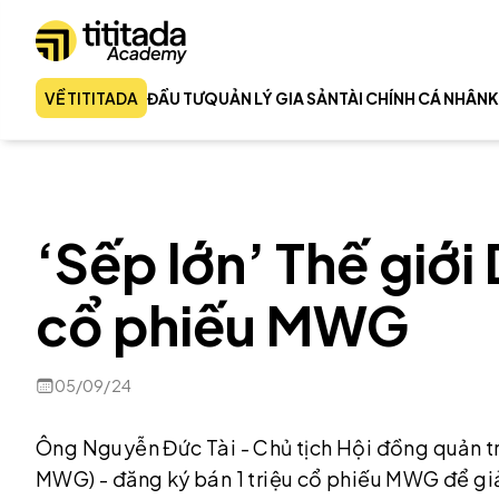
VỀ TITITADA
ĐẦU TƯ
QUẢN LÝ GIA SẢN
TÀI CHÍNH CÁ NHÂN
K
‘Sếp lớn’ Thế giớ
cổ phiếu MWG
05/09/24
Ông Nguyễn Đức Tài - Chủ tịch Hội đồng quản t
MWG) - đăng ký bán 1 triệu cổ phiếu MWG để giải