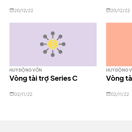
20/12/22
20/12/22
HUY ĐỘNG VỐN
HUY ĐỘNG 
Vòng tài trợ Series C
Vòng tài
02/11/22
02/11/22