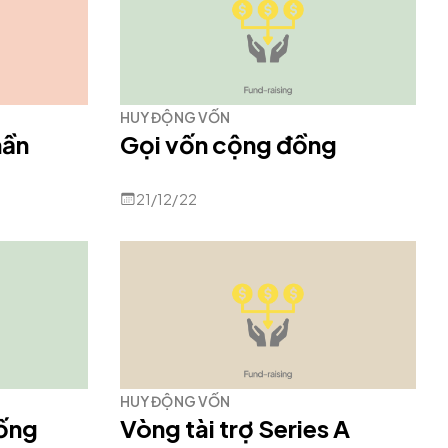
HUY ĐỘNG VỐN
hần
Gọi vốn cộng đồng
21/12/22
HUY ĐỘNG VỐN
iống
Vòng tài trợ Series A