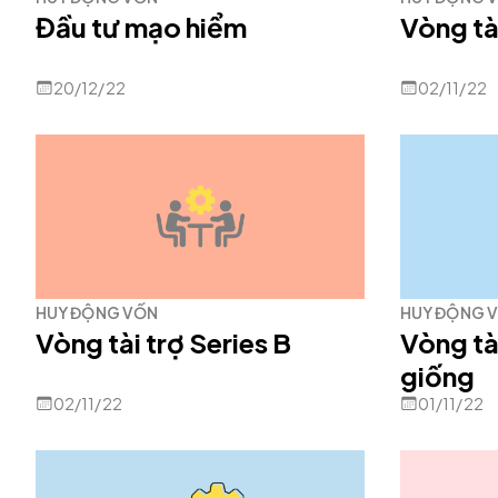
Đầu tư mạo hiểm
Vòng tài
20/12/22
02/11/22
HUY ĐỘNG VỐN
HUY ĐỘNG 
Vòng tài trợ Series B
Vòng tà
giống
02/11/22
01/11/22