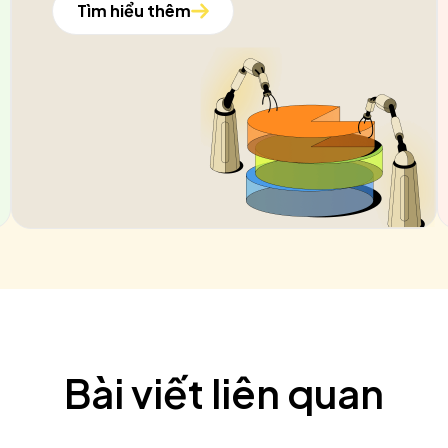
Tìm hiểu thêm
Bài viết liên quan