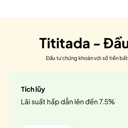
Tititada - Đầ
Đầu tư chứng khoán với số tiền bất
Tích lũy
Lãi suất hấp dẫn lên đến 7.5%