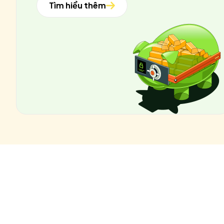
Tìm hiểu thêm