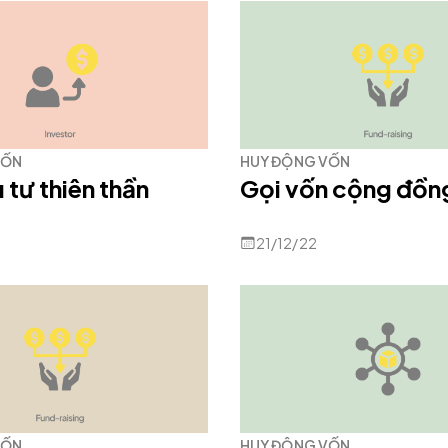
VỐN
HUY ĐỘNG VỐN
 tư thiên thần
Gọi vốn cộng đồn
21/12/22
VỐN
HUY ĐỘNG VỐN