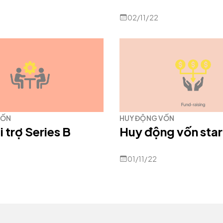
02/11/22
VỐN
HUY ĐỘNG VỐN
 trợ Series B
Huy động vốn sta
01/11/22