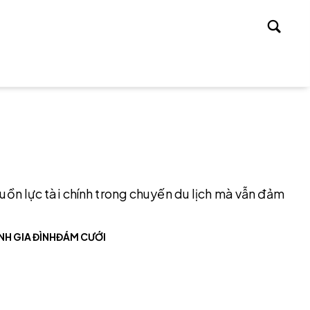
Tìm
kiếm
guồn lực tài chính trong chuyến du lịch mà vẫn đảm
NH GIA ĐÌNH
ĐÁM CƯỚI