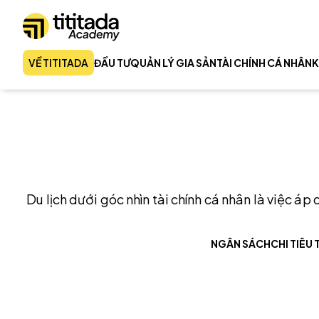
VỀ TITITADA
ĐẦU TƯ
QUẢN LÝ GIA SẢN
TÀI CHÍNH CÁ NHÂN
K
Du lịch dưới góc nhìn tài chính cá nhân là việc á
NGÂN SÁCH
CHI TIÊU