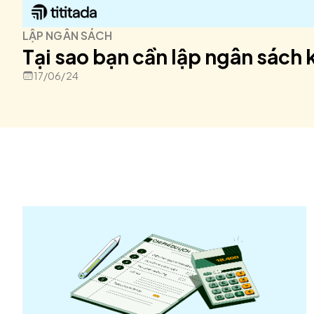
LẬP NGÂN SÁCH
Tại sao bạn cần lập ngân sách k
17/06/24