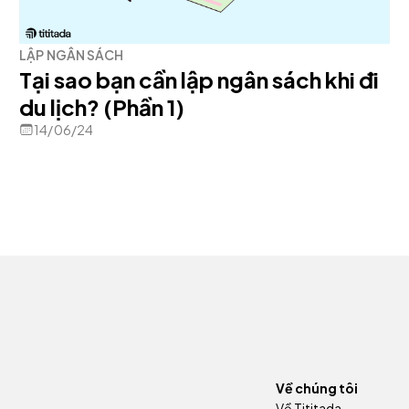
LẬP NGÂN SÁCH
Tại sao bạn cần lập ngân sách khi đi
du lịch? (Phần 1)
14/06/24
Về chúng tôi
Về Tititada