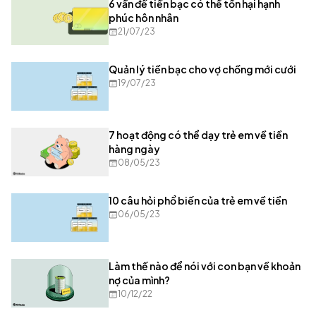
6 vấn đề tiền bạc có thể tổn hại hạnh
phúc hôn nhân
21/07/23
Quản lý tiền bạc cho vợ chồng mới cưới
19/07/23
7 hoạt động có thể dạy trẻ em về tiền
hàng ngày
08/05/23
10 câu hỏi phổ biến của trẻ em về tiền
06/05/23
Làm thế nào để nói với con bạn về khoản
nợ của mình?
10/12/22