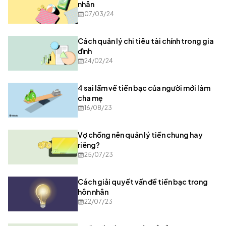
nhân
07/03/24
Cách quản lý chi tiêu tài chính trong gia
đình
24/02/24
4 sai lầm về tiền bạc của người mới làm
cha mẹ
16/08/23
Vợ chồng nên quản lý tiền chung hay
riêng?
25/07/23
Cách giải quyết vấn đề tiền bạc trong
hôn nhân
22/07/23