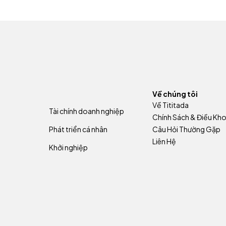
Về chúng tôi
Về Tititada
Tài chính doanh nghiệp
Chính Sách & Điều Kh
Phát triển cá nhân
Câu Hỏi Thường Gặp
Liên Hệ
Khởi nghiệp