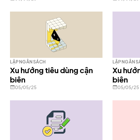
LẬP NGÂN SÁCH
LẬP NGÂN S
Xu hướng tiêu dùng cận
Xu hướn
biên
biên
05/05/25
05/05/25