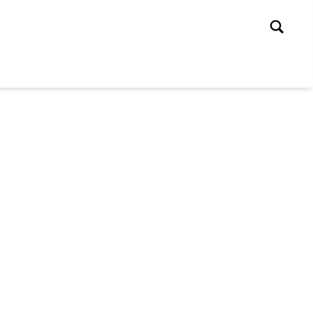
Tìm
kiếm