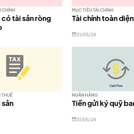
I CHÍNH
MỤC TIÊU TÀI CHÍNH
 có tài sản ròng
Tài chính toàn diện
o
31/05/24
 THUẾ
NGÂN HÀNG
i sản
Tiền gửi ký quỹ ba
31/05/24