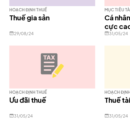
HOẠCH ĐỊNH THUẾ
MỤC TIÊU TÀ
Thuế gia sản
Cá nhân
cực ca
29/08/24
31/05/24
HOẠCH ĐỊNH THUẾ
HOẠCH ĐỊNH
Ưu đãi thuế
Thuế tà
31/05/24
31/05/24