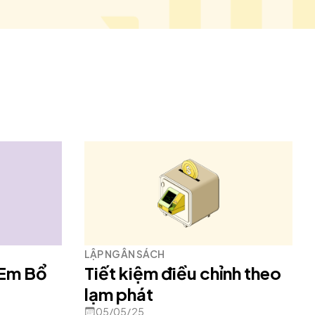
LẬP NGÂN SÁCH
 Em Bổ
Tiết kiệm điều chỉnh theo
lạm phát
05/05/25