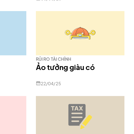
RỦI RO TÀI CHÍNH
Ảo tưởng giàu có
22/04/25