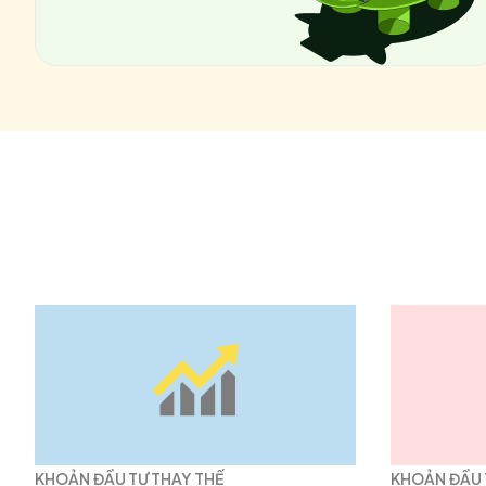
KHOẢN ĐẦU TƯ THAY THẾ
KHOẢN ĐẦU 