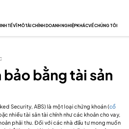
INH TẾ VĨ MÔ
TÀI CHÍNH DOANH NGHIỆP
KHÁC
VỀ CHÚNG TÔI
C
bảo bằng tài sản
ed Security, ABS) là một loại chứng khoán (
cổ
ặc nhiều tài sản tài chính như các khoản cho vay,
khoản phải thu. Đối với các nhà đầu tư mong muốn