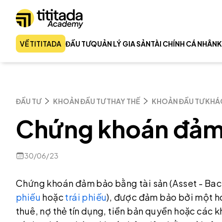
VỀ TITITADA
ĐẦU TƯ
QUẢN LÝ GIA SẢN
TÀI CHÍNH CÁ NHÂN
K
ĐẦU TƯ
KHOẢN ĐẦU TƯ THAY THẾ
KHOẢN ĐẦU TƯ KHÁ
Chứng khoán đảm 
30/06/23
Chứng khoán đảm bảo bằng tài sản (Asset - Back
phiếu
hoặc
trái phiếu
), được đảm bảo bởi một ho
thuê, nợ thẻ tín dụng, tiền bản quyền hoặc các 