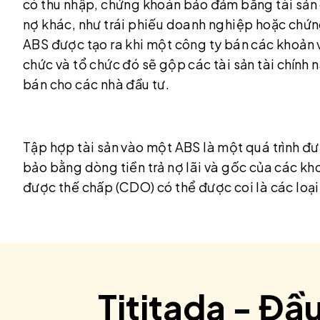
có thu nhập, chứng khoán bảo đảm bằng tài sản 
nợ khác, như trái phiếu doanh nghiệp hoặc chứng
ABS được tạo ra khi một công ty bán các khoản 
chức và tổ chức đó sẽ gộp các tài sản tài chính
bán cho các nhà đầu tư.
Tập hợp tài sản vào một ABS là một quá trình 
bảo bằng dòng tiền trả nợ lãi và gốc của các kh
được thế chấp (CDO) có thể được coi là các loại
Tititada - Đầ