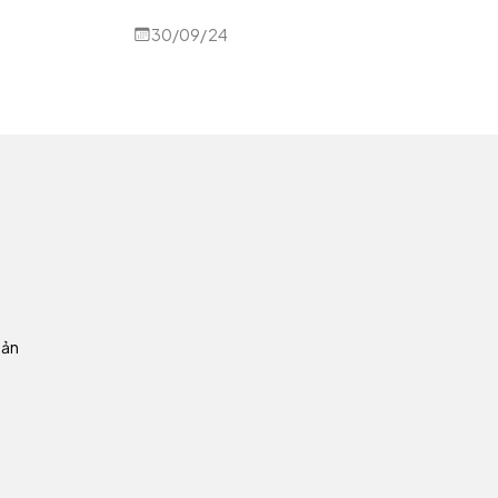
30/09/24
oản