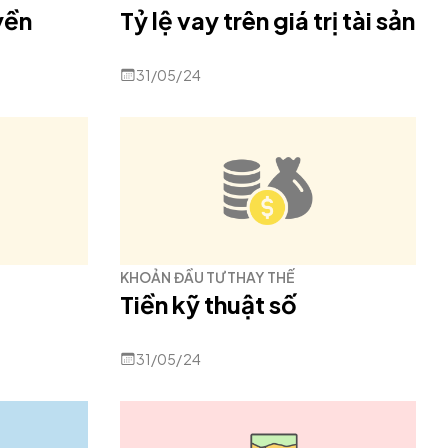
yền
Tỷ lệ vay trên giá trị tài sản
31/05/24
KHOẢN ĐẦU TƯ THAY THẾ
Tiền kỹ thuật số
31/05/24