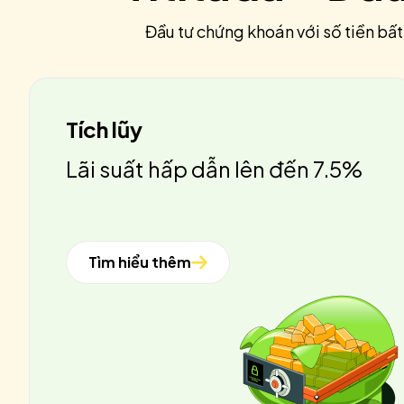
Đầu tư chứng khoán với số tiền bất
Tích lũy
Lãi suất hấp dẫn lên đến 7.5%
Tìm hiểu thêm