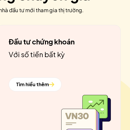
nhà đầu tư mới tham gia thị trường.
Đầu tư chứng khoán
Với số tiền bất kỳ
Tìm hiểu thêm