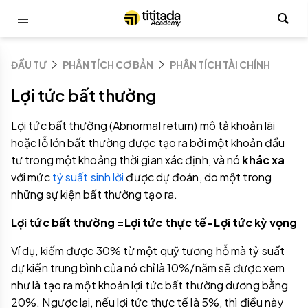
ĐẦU TƯ
PHÂN TÍCH CƠ BẢN
PHÂN TÍCH TÀI CHÍNH
Lợi tức bất thường
Lợi tức bất thường (Abnormal return) mô tả khoản lãi
hoặc lỗ lớn bất thường được tạo ra bởi một khoản đầu
tư trong một khoảng thời gian xác định, và nó
khác xa
với mức
tỷ suất sinh lời
được dự đoán, do một trong
những sự kiện bất thường tạo ra.
Lợi tức bất thường =Lợi tức thực tế−Lợi tức kỳ vọng
Ví dụ, kiếm được 30% từ một quỹ tương hỗ mà tỷ suất
dự kiến trung bình của nó chỉ là 10%/năm sẽ được xem
như là tạo ra một khoản lợi tức bất thường dương bằng
20%. Ngược lại, nếu lợi tức thực tế là 5%, thì điều này