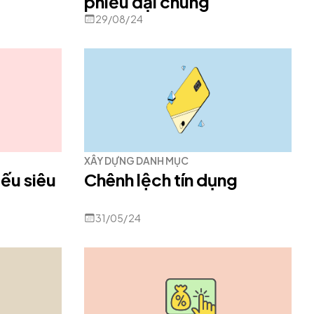
phiếu đại chúng
29/08/24
XÂY DỰNG DANH MỤC
iếu siêu
Chênh lệch tín dụng
31/05/24