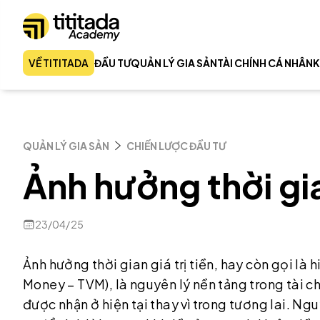
VỀ TITITADA
ĐẦU TƯ
QUẢN LÝ GIA SẢN
TÀI CHÍNH CÁ NHÂN
K
QUẢN LÝ GIA SẢN
CHIẾN LƯỢC ĐẦU TƯ
Ảnh hưởng thời gian
23/04/25
Ảnh hưởng thời gian giá trị tiền, hay còn gọi là h
Money – TVM), là nguyên lý nền tảng trong tài ch
được nhận ở hiện tại thay vì trong tương lai. Ng