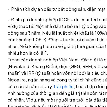
- Phân tích dự án đầu tư bất động sản, điện mặt t
- Định giá doanh nghiệp (DCF – discounted cash
Ví dụ thực tế: Một nhà đầu tư bỏ ra 1 tỷ đồng và
đồng sau 3 năm. Nếu lãi suất chiết khấu là 10%/nă
còn khoảng 1,05 tỷ đồng – tức là lợi nhuận thực 
nhận. Nếu không hiểu rõ về giá trị thời gian của 
nhiều hơn là có lãi".
Trong các doanh nghiệp Việt Nam, đặc biệt là d
(Novaland, Khang Điền), điện (GEG, REE), việc sử
thuần) và IRR (tỷ suất hoàn vốn nội bộ) là tiêu c
Ngoài ra, ngân hàng và công ty tài chính cũng sử
của các khoản nợ vay,
trái phiếu
, hoặc hợp đồng 
Ảnh hưởng của thời gian đến giá trị tiền còn rất
cá nhân. Ví dụ, nếu một người trẻ tuổi bắt đầu t
thay vì năm 35 tuổi, thì ở tuổi 60, tài sản tích l