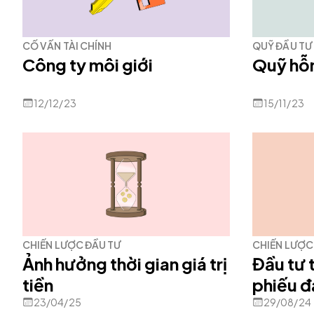
CỐ VẤN TÀI CHÍNH
QUỸ ĐẦU TƯ
Công ty môi giới
Quỹ hỗ
12/12/23
15/11/23
CHIẾN LƯỢC ĐẦU TƯ
CHIẾN LƯỢC
Ảnh hưởng thời gian giá trị
Đầu tư 
tiền
phiếu đ
23/04/25
29/08/24