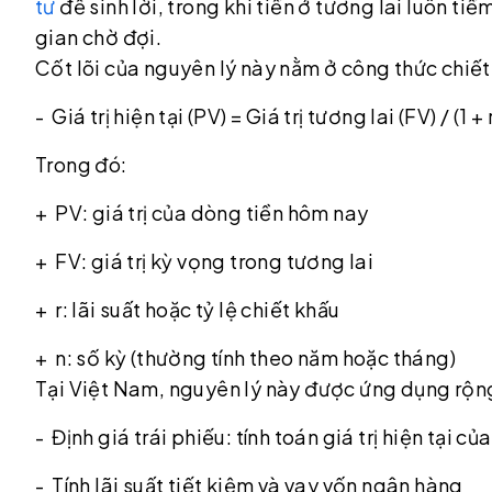
tư
để sinh lời, trong khi tiền ở tương lai luôn tiề
gian chờ đợi.
Cốt lõi của nguyên lý này nằm ở công thức chiết
- Giá trị hiện tại (PV) = Giá trị tương lai (FV) / (1 + 
Trong đó:
+ PV: giá trị của dòng tiền hôm nay
+ FV: giá trị kỳ vọng trong tương lai
+ r: lãi suất hoặc tỷ lệ chiết khấu
+ n: số kỳ (thường tính theo năm hoặc tháng)
Tại Việt Nam, nguyên lý này được ứng dụng rộng
- Định giá trái phiếu: tính toán giá trị hiện tại
- Tính lãi suất tiết kiệm và vay vốn ngân hàng