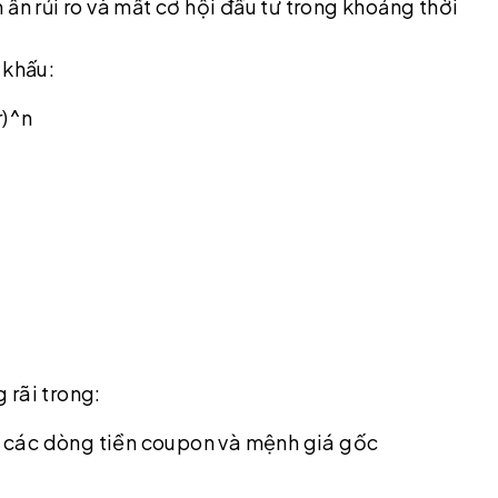
m ẩn rủi ro và mất cơ hội đầu tư trong khoảng thời
 khấu:
r)^n
 rãi trong:
 của các dòng tiền coupon và mệnh giá gốc