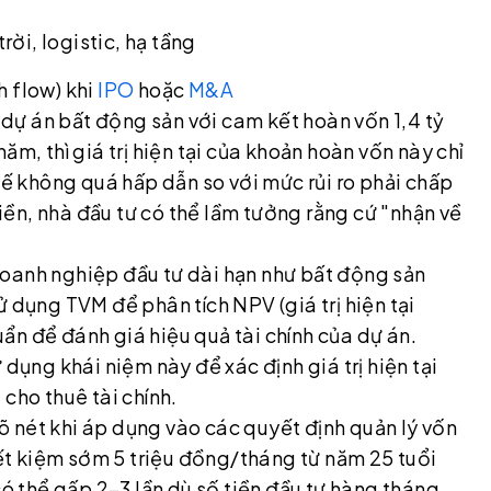
rời, logistic, hạ tầng
 flow) khi
IPO
hoặc
M&A
o dự án bất động sản với cam kết hoàn vốn 1,4 tỷ
m, thì giá trị hiện tại của khoản hoàn vốn này chỉ
tế không quá hấp dẫn so với mức rủi ro phải chấp
tiền, nhà đầu tư có thể lầm tưởng rằng cứ "nhận về
oanh nghiệp đầu tư dài hạn như bất động sản
 dụng TVM để phân tích NPV (giá trị hiện tại
huẩn để đánh giá hiệu quả tài chính của dự án.
 dụng khái niệm này để xác định giá trị hiện tại
cho thuê tài chính.
 rõ nét khi áp dụng vào các quyết định quản lý vốn
iết kiệm sớm 5 triệu đồng/tháng từ năm 25 tuổi
ũy có thể gấp 2–3 lần dù số tiền đầu tư hàng tháng