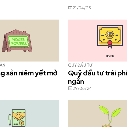
21/04/25
SẢN
QUỸ ĐẦU TƯ
g sản niêm yết mở
Quỹ đầu tư trái ph
ngắn
29/08/24