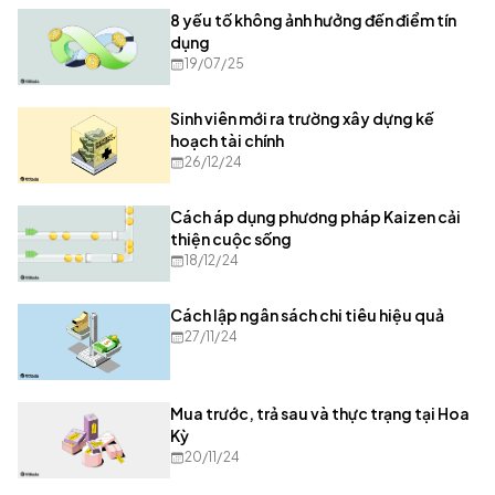
8 yếu tố không ảnh hưởng đến điểm tín
dụng
19/07/25
Sinh viên mới ra trường xây dựng kế
hoạch tài chính
26/12/24
Cách áp dụng phương pháp Kaizen cải
thiện cuộc sống
18/12/24
Cách lập ngân sách chi tiêu hiệu quả
27/11/24
Mua trước, trả sau và thực trạng tại Hoa
Kỳ
20/11/24