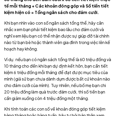
tế mỗi tháng + Các khoản đóng góp và Số tiền tiết
kiệm hiện có = Tổng ngân sách cho đám cưới.
Khi bạn nhìn vào con số ngân sách tổng thể, hãy cân
nhắc xem bạn phải tiết kiệm bao lâu cho đám cưới và
nghĩ xem liệu bạn có thể nhận được sự giúp đỡ tài chính
nào từ bạn bè hoặc thành viên gia đình trong việc lên kế
hoạch hay không.
Ví dụ: nếu bạn có ngân sách tổng thể là 60 triệu đồng và
10 tháng cho đến khi bạn dự định kết hôn, bạn cần tiết
kiệm 6 triệu đồng mỗi tháng để đạt được mục tiêu của
mình (giả sử bạn chưa dành dụm được bất cứ khoản nào
cho đám cưới của mình). Tuy nhiên, nếu bố mẹ bạn chi
20 triệu đồng làm quà trước đám cưới, thì số tiền bạn
cần giảm xuống còn 4 triệu đồng một tháng.
Khi tính toán các con số về khoản đóng góp tiết kiệm
hàng tháng hoặc hàng tuần, hãy tự hỏi bản thân xem