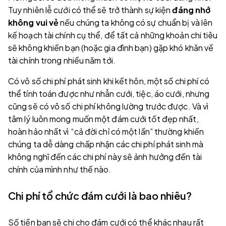
Tuy nhiên lễ cưới có thể sẽ trở thành sự kiện
đáng nhớ
không vui vẻ
nếu chúng ta không có sự chuẩn bị và lên
kế hoạch tài chính cụ thể, để tất cả những khoản chi tiêu
sẽ không khiến bạn (hoặc gia đình bạn) gặp khó khăn về
tài chính trong nhiều năm tới.
Có vô số chi phí phát sinh khi kết hôn, một số chi phí có
thể tính toán được như nhẫn cưới, tiệc, áo cưới, nhưng
cũng sẽ có vô số chi phí không lường trước được. Và vì
tâm lý luôn mong muốn một đám cưới tốt đẹp nhất,
hoàn hảo nhất vì “cả đời chỉ có một lần” thường khiến
chúng ta dễ dàng chấp nhận các chi phí phát sinh mà
không nghĩ đến các chi phí này sẽ ảnh hưởng đến tài
chính của mình như thế nào.
Chi phí tổ chức đám cưới là bao nhiêu?
Số tiền bạn sẽ chi cho đám cưới có thể khác nhau rất