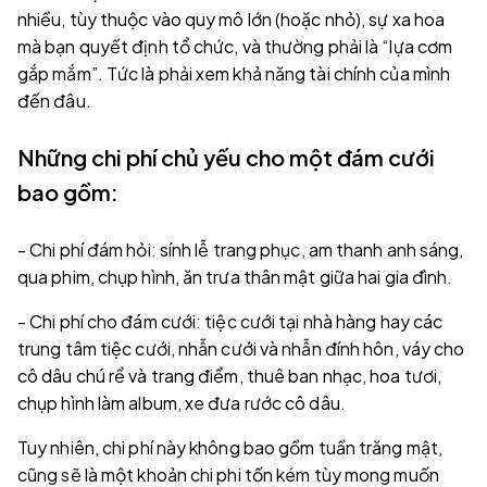
nhiều, tùy thuộc vào quy mô lớn (hoặc nhỏ), sự xa hoa
mà bạn quyết định tổ chức, và thường phải là “lựa cơm
gắp mắm”. Tức là phải xem khả năng tài chính của mình
đến đâu.
Những chi phí chủ yếu cho một đám cưới
bao gồm:
- Chi phí đám hỏi: sính lễ trang phục, am thanh anh sáng,
qua phim, chụp hình, ăn trưa thân mật giữa hai gia đình.
- Chi phí cho đám cưới: tiệc cưới tại nhà hàng hay các
trung tâm tiệc cưới, nhẫn cưới và nhẫn đính hôn, váy cho
cô dâu chú rể và trang điểm, thuê ban nhạc, hoa tươi,
chụp hình làm album, xe đưa rước cô dâu.
Tuy nhiên, chi phí này không bao gồm tuần trăng mật,
cũng sẽ là một khoản chi phi tốn kém tùy mong muốn