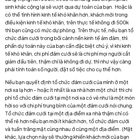
sinh khác cộng lại sẽ vượt qua dự toán của bạn. Hoặc là
có thể tình hình kinh tế khó khăn hơn, khách mời trong
điều kiện kinh tế khó khăn, trên thực tế không đi 500k
thì bạn cũng có mức dự phòng. Trên thực tế, nếu bạn tổ
chức đám cưới trong bối cảnh nền kinh tế ảm đảm, thì
phần dự toán này của bạn cần đặc biệt chú ý, vì khi kinh
tế khó khăn, chi phí đám cưới sẽ là chi phí mọi người cắt
giảm đầu tiên, thậm chí là không đi dự, thì như vậy càng
phải tính toán số người, đặt số tiệc cho cụ thể hơn.
Nếu bạn quyết định tổ chức đám cưới của mình ở một
nơi xa lạ hơn - hoặc ít nhất là xa nhà hơn một chút thì chi
phí tổ chức đám cưới tại một nơi xa có vẻ như là một món
hời so với chi phí trung bình của một đám cưới nói chung.
Tổ chức đám cưới tại một địa điểm xa nhà thậm chí có
thể rẻ hơn nếu bạn mời ít khách hơn, tổ chức đám cưới
và tuần trăng mật cùng nhau ở cùng một địa điểm. (Mặt
khác, lựa chọn này sẽ thường khiến khách mời của bạn