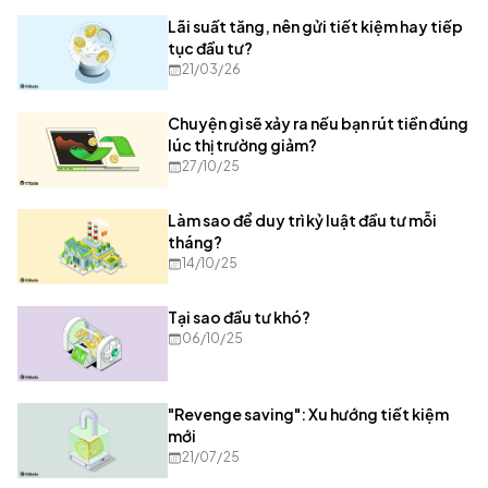
Lãi suất tăng, nên gửi tiết kiệm hay tiếp
tục đầu tư?
21/03/26
Chuyện gì sẽ xảy ra nếu bạn rút tiền đúng
lúc thị trường giảm?
27/10/25
Làm sao để duy trì kỷ luật đầu tư mỗi
tháng?
14/10/25
Tại sao đầu tư khó?
06/10/25
"Revenge saving": Xu hướng tiết kiệm
mới
21/07/25