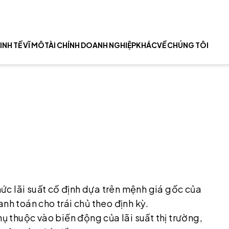
INH TẾ VĨ MÔ
TÀI CHÍNH DOANH NGHIỆP
KHÁC
VỀ CHÚNG TÔI
 mức lãi suất cố định dựa trên mệnh giá gốc của
nh toán cho trái chủ theo định kỳ.
hụ thuộc vào biến động của lãi suất thị trường,