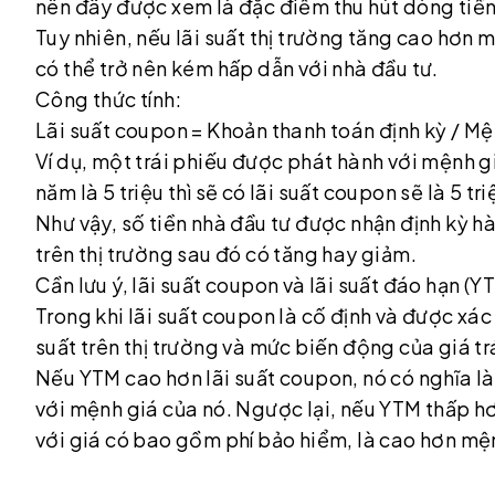
nên đây được xem là đặc điểm thu hút dòng tiền
Tuy nhiên, nếu lãi suất thị trường tăng cao hơn m
có thể trở nên kém hấp dẫn với nhà đầu tư.
Công thức tính:
Lãi suất coupon = Khoản thanh toán định kỳ / Mệ
Ví dụ, một trái phiếu được phát hành với mệnh gi
năm là 5 triệu thì sẽ có lãi suất coupon sẽ là 5 tri
Như vậy, số tiền nhà đầu tư được nhận định kỳ hàn
trên thị trường sau đó có tăng hay giảm.
Cần lưu ý, lãi suất coupon và lãi suất đáo hạn (Y
Trong khi lãi suất coupon là cố định và được xá
suất trên thị trường và mức biến động của giá tr
Nếu YTM cao hơn lãi suất coupon, nó có nghĩa là
với mệnh giá của nó. Ngược lại, nếu YTM thấp hơ
với giá có bao gồm phí bảo hiểm, là cao hơn mệ