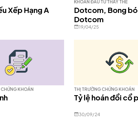
KHOẢN ĐẦU TƯ THAY THẾ
iếu Xếp Hạng A
Dotcom, Bong b
Dotcom
19/04/25
G CHỨNG KHOÁN
THỊ TRƯỜNG CHỨNG KHOÁN
ịnh
Tỷ lệ hoán đổi cổ 
30/09/24