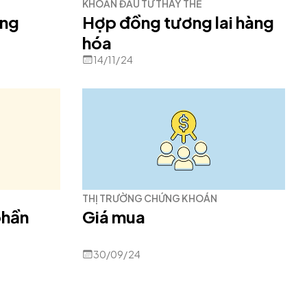
KHOẢN ĐẦU TƯ THAY THẾ
óng
Hợp đồng tương lai hàng
hóa
14/11/24
THỊ TRƯỜNG CHỨNG KHOÁN
phần
Giá mua
30/09/24