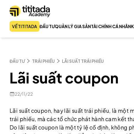
VỀ TITITADA
ĐẦU TƯ
QUẢN LÝ GIA SẢN
TÀI CHÍNH CÁ NHÂN
K
ĐẦU TƯ
TRÁI PHIẾU
LÃI SUẤT TRÁI PHIẾU
Lãi suất coupon
22/11/22
Lãi suất coupon, hay lãi suất trái phiếu, là một
trái phiếu, mà các tổ chức phát hành cam kết tha
Do lãi suất coupon là một tỷ lệ cố định, không p