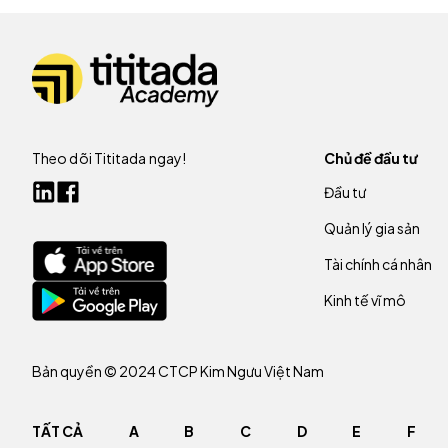
Theo dõi Tititada ngay!
Chủ đề đầu tư
Đầu tư
Quản lý gia sản
Tài chính cá nhân
Kinh tế vĩ mô
Bản quyền © 2024 CTCP Kim Ngưu Việt Nam
TẤT CẢ
A
B
C
D
E
F