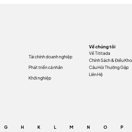
Về chúng tôi
Về Tititada
Tài chính doanh nghiệp
Chính Sách & Điều Kh
Phát triển cá nhân
Câu Hỏi Thường Gặp
Liên Hệ
Khởi nghiệp
G
H
K
L
M
N
O
P