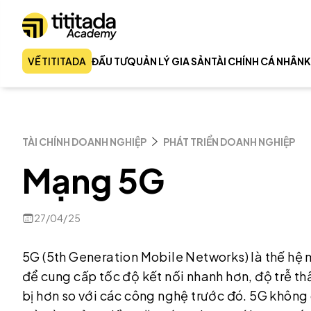
VỀ TITITADA
ĐẦU TƯ
QUẢN LÝ GIA SẢN
TÀI CHÍNH CÁ NHÂN
K
TÀI CHÍNH DOANH NGHIỆP
PHÁT TRIỂN DOANH NGHIỆP
Mạng 5G
27/04/25
5G (5th Generation Mobile Networks) là thế hệ 
để cung cấp tốc độ kết nối nhanh hơn, độ trễ th
bị hơn so với các công nghệ trước đó. 5G không 