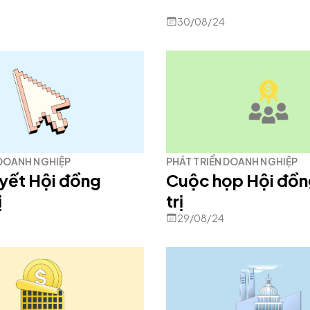
30/08/24
 DOANH NGHIỆP
PHÁT TRIỂN DOANH NGHIỆP
yết Hội đồng
Cuộc họp Hội đồ
ị
trị
29/08/24