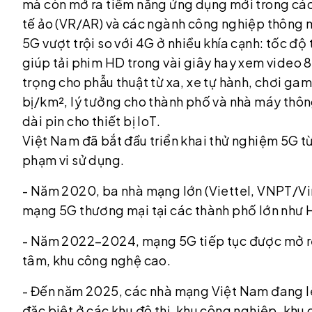
mà còn mở ra tiềm năng ứng dụng mới trong các lĩn
tế ảo (VR/AR) và các ngành công nghiệp thông 
5G vượt trội so với 4G ở nhiều khía cạnh: tốc đ
giúp tải phim HD trong vài giây hay xem video 
trọng cho phẫu thuật từ xa, xe tự hành, chơi gam
bị/km², lý tưởng cho thành phố và nhà máy thôn
dài pin cho thiết bị IoT.
Việt Nam đã bắt đầu triển khai thử nghiệm 5G 
phạm vi sử dụng.
- Năm 2020, ba nhà mạng lớn (Viettel, VNPT/V
mạng 5G thương mại tại các thành phố lớn như H
- Năm 2022–2024, mạng 5G tiếp tục được mở rộn
tâm, khu công nghệ cao.
- Đến năm 2025, các nhà mạng Việt Nam đang l
đặc biệt ở các khu đô thị, khu công nghiệp, khu