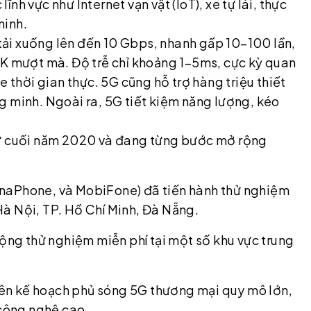
h vực như Internet vạn vật (IoT), xe tự lái, thực
minh.
ộ tải xuống lên đến 10 Gbps, nhanh gấp 10–100 lần,
8K mượt mà. Độ trễ chỉ khoảng 1–5ms, cực kỳ quan
e thời gian thực. 5G cũng hỗ trợ hàng triệu thiết
g minh. Ngoài ra, 5G tiết kiệm năng lượng, kéo
từ cuối năm 2020 và đang từng bước mở rộng
inaPhone, và MobiFone) đã tiến hành thử nghiệm
à Nội, TP. Hồ Chí Minh, Đà Nẵng.
g thử nghiệm miễn phí tại một số khu vực trung
ên kế hoạch phủ sóng 5G thương mại quy mô lớn,
 công nghệ cao.