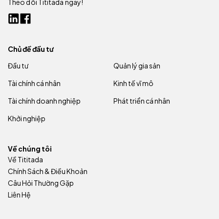
Theo dõi Tititada ngay!
Chủ đề đầu tư
Đầu tư
Quản lý gia sản
Tài chính cá nhân
Kinh tế vĩ mô
Tài chính doanh nghiệp
Phát triển cá nhân
Khởi nghiệp
Về chúng tôi
Về Tititada
Chính Sách & Điều Khoản
Câu Hỏi Thường Gặp
Liên Hệ