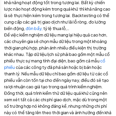
khả năng hoạt động tốt trong tương lai. Bất kỳ chiến
lược nào hoạt động kém trong quá khứ thì khả năng cao
là sẽ thực hiện kém trong tương lai. Backtesting có thể
cung cấp các giá trị giao dịch như lãi lỗ ròng, đo lường
biến động,
đòn bẩy,
tỷ lệ thua lỗ,…
Để việc kiểm nghiệm dữ liệu mang lại hiệu quả cao hơn,
các chuyên gia sẽ chọn mẫu dữ liệu trong một khoảng
thời gian phù hợp, phản ánh nhiều điều kiện thị trường
khác nhau. Tập dữ liệu lịch sử phải bao gồm một mẫu cổ
phiếu thực sự mang tính đại diện, bao gồm cả mẫu
cổ
phiếu
của các công ty đã phá sản hoặc bị bán hoặc
thanh lý. Nếu mẫu dữ liệu chỉ bao gồm dữ liệu từ các cổ
phiếu vẫn còn tồn tại cho đến ngày nay, điều đó sẽ tạo
ra lợi nhuận cao giả tạo trong quá trình kiểm nghiệm.
Đồng thời, quá trình kiểm thử dữ liệu quá khứ cũng nên
xem xét tất cả các chi phí giao dịch, mặc dù trong một
số trường hợp nó không đáng kể, nhưng những chi phí
này có thể tăng lên theo thời gian và ảnh hưởng đến khả