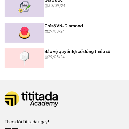
Giao ước
30/09/24
Chỉ số VN-Diamond
29/08/24
Bảo vệ quyền lợi cổ đông thiểu số
29/08/24
Theo dõi Tititada ngay!